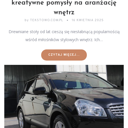
kreatywne pomysły na aranżację
wnętrz
by
TEKSTOWO.COM.PL
16 KWIETNIA 2025
Drewniane stoły od lat cieszą się niesłabnącą popularnością
wśród miłośników stylowych wnętrz. Ich…
CZYTAJ WIĘCEJ...