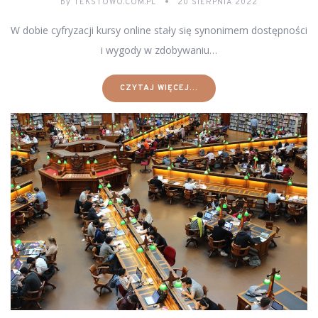
by
TEKSTOWO.COM.PL
20 SIERPNIA 2022
W dobie cyfryzacji kursy online stały się synonimem dostępności
i wygody w zdobywaniu…
CZYTAJ WIĘCEJ...