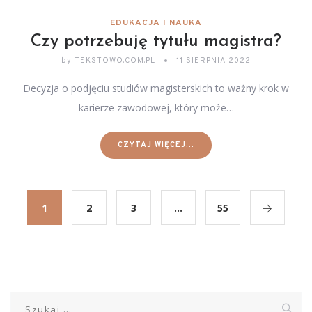
EDUKACJA I NAUKA
Czy potrzebuję tytułu magistra?
by
TEKSTOWO.COM.PL
11 SIERPNIA 2022
Decyzja o podjęciu studiów magisterskich to ważny krok w
karierze zawodowej, który może…
CZYTAJ WIĘCEJ...
1
2
3
…
55
Szukaj: