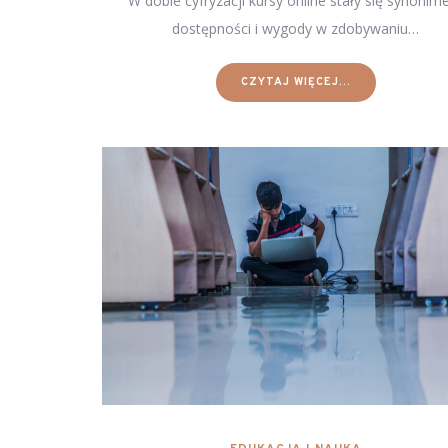
W dobie cyfryzacji kursy online stały się synoni
dostępności i wygody w zdobywaniu…
CZYTAJ WIĘCEJ...