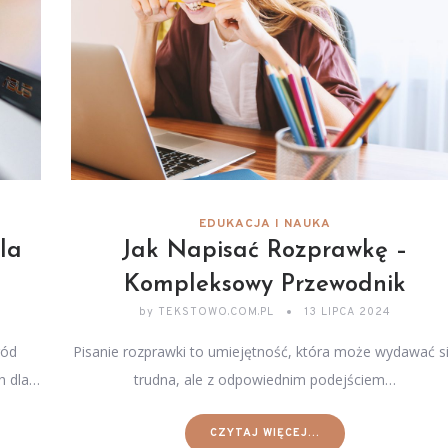
EDUKACJA I NAUKA
la
Jak Napisać Rozprawkę –
Kompleksowy Przewodnik
by
TEKSTOWO.COM.PL
13 LIPCA 2024
ród
Pisanie rozprawki to umiejętność, która może wydawać s
h dla…
trudna, ale z odpowiednim podejściem…
CZYTAJ WIĘCEJ...