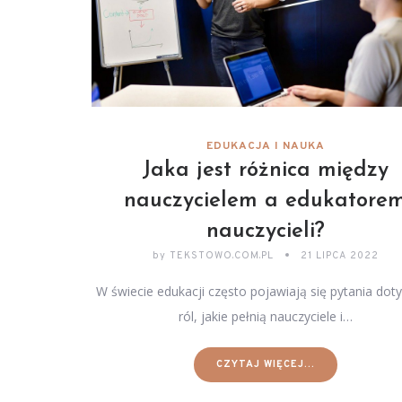
EDUKACJA I NAUKA
Jaka jest różnica między
nauczycielem a edukatore
nauczycieli?
by
TEKSTOWO.COM.PL
21 LIPCA 2022
W świecie edukacji często pojawiają się pytania dot
ról, jakie pełnią nauczyciele i…
CZYTAJ WIĘCEJ...