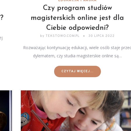
EDUKACJA I NAUKA
m
Czy program studiów
e?
magisterskich online jest dla
Ciebie odpowiedni?
by
TEKSTOWO.COM.PL
30 LIPCA 2022
ej
Rozważając kontynuację edukacji, wiele osób staje prze
dylematem, czy studia magisterskie online są…
CZYTAJ WIĘCEJ...