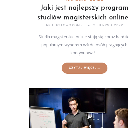
EDUKACJA I NAUKA
Jaki jest najlepszy progra
studiów magisterskich onlin
by
TEKSTOWO.COM.PL
2 SIERPNIA 2022
Studia magisterskie online stają się coraz bardzi
popularnym wyborem wśród osób pragnących
kontynuować…
CZYTAJ WIĘCEJ...