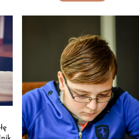
łę
nik