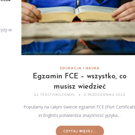
yzji w
EDUKACJA I NAUKA
Egzamin FCE – wszystko, co
musisz wiedzieć
by
TEKSTOWO.COM.PL
6 PAŹDZIERNIKA 2022
Popularny na całym świecie egzamin FCE (Fisrt Certificat
in English) potwierdza znajomość języka…
CZYTAJ WIĘCEJ...