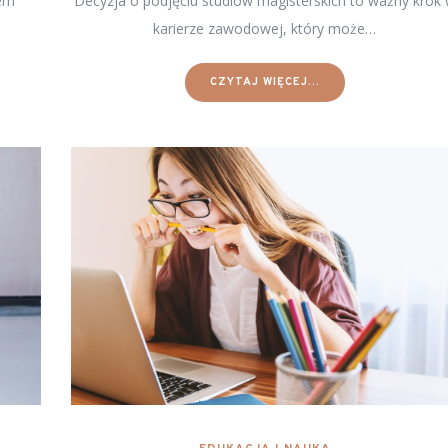
mem
Decyzja o podjęciu studiów magisterskich to ważny krok
karierze zawodowej, który może…
CZYTAJ WIĘCEJ...