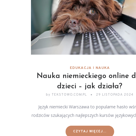
EDUKACJA I NAUKA
Nauka niemieckiego online d
dzieci – jak działa?
by
TEKSTOWO.COM.PL
29 LISTOPADA 2024
Język niemiecki Warszawa to popularne hasło wś
rodziców szukających najlepszych kursów językowyc
CZYTAJ WIĘCEJ...