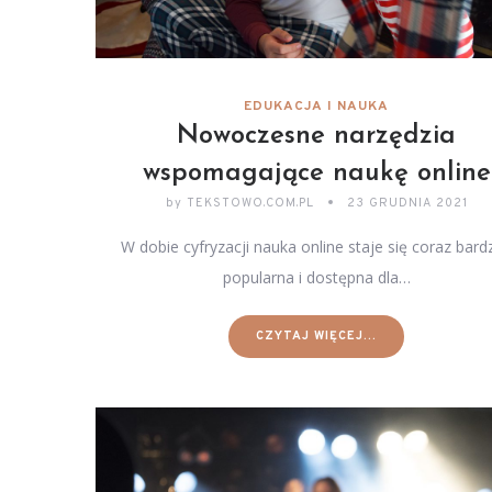
EDUKACJA I NAUKA
Nowoczesne narzędzia
wspomagające naukę online
by
TEKSTOWO.COM.PL
23 GRUDNIA 2021
W dobie cyfryzacji nauka online staje się coraz bardz
popularna i dostępna dla…
CZYTAJ WIĘCEJ...