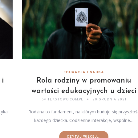
EDUKACJA I NAUKA
i
Rola rodziny w promowaniu
wartości edukacyjnych u dzieci
by
TEKSTOWO.COM.PL
20 GRUDNIA 2021
tyka
Rodzina to fundament, na którym buduje się przyszłoś
każdego dziecka. Codzienne interakcje, wspólne…
CZYTAJ WIĘCEJ...