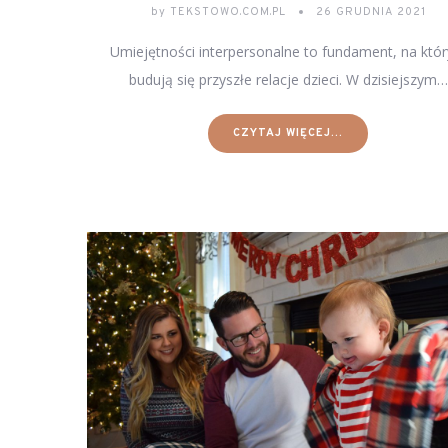
by
TEKSTOWO.COM.PL
26 GRUDNIA 2021
Umiejętności interpersonalne to fundament, na któ
budują się przyszłe relacje dzieci. W dzisiejszym…
CZYTAJ WIĘCEJ...