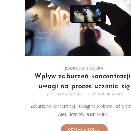
EDUKACJA I NAUKA
Wpływ zaburzeń koncentracji 
uwagi na proces uczenia się
by
TEKSTOWO.COM.PL
21 GRUDNIA 2021
Zaburzenia koncentracji i uwagi to problem, który do
wielu uczniów, a ich skutki…
CZYTAJ WIĘCEJ...