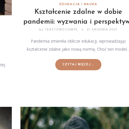
EDUKACJA I NAUKA
Kształcenie zdalne w dobie
pandemii: wyzwania i perspekty
by
TEKSTOWO.COM.PL
21 GRUDNIA 2021
Pandemia zmieniła oblicze edukacji, wprowadzając
kształcenie zdalne jako nową normę. Choć ten model
iej
CZYTAJ WIĘCEJ...