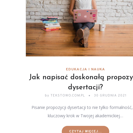
EDUKACJA I NAUKA
Jak napisać doskonałą propozy
dysertacji?
by
TEKSTOWO.COM.PL
30 GRUDNIA 2021
Pisanie propozycji dysertacji to nie tylko formalność,
kluczowy krok w Twojej akademickiej…
CZYTAJ WIĘCEJ...