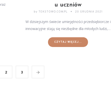
u uczniów
oraz
e
by
TEKSTOWO.COM.PL
20 GRUDNIA 2021
W dzisiejszym świecie umiejętności przedsiębiorcze i
innowacyjne stają się niezbędne dla młodych ludzi,…
CZYTAJ WIĘCEJ...
2
3