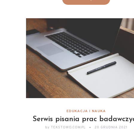
EDUKACJA I NAUKA
Serwis pisania prac badawczy
by
TEKSTOWO.COM.PL
20 GRUDNIA 2021