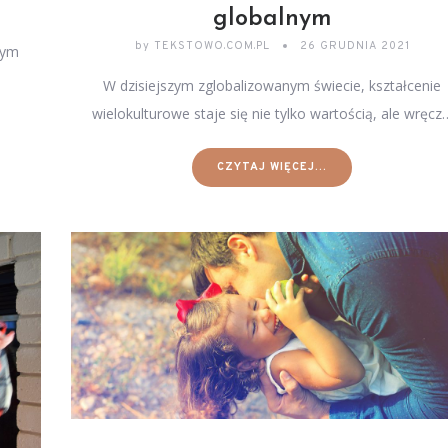
globalnym
by
TEKSTOWO.COM.PL
26 GRUDNIA 2021
rym
W dzisiejszym zglobalizowanym świecie, kształcenie
wielokulturowe staje się nie tylko wartością, ale wręcz
CZYTAJ WIĘCEJ...