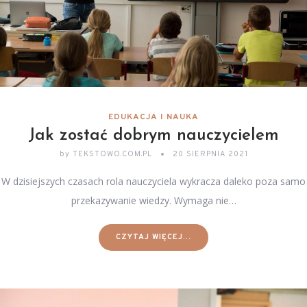
EDUKACJA I NAUKA
Jak zostać dobrym nauczycielem
by
TEKSTOWO.COM.PL
20 SIERPNIA 2021
W dzisiejszych czasach rola nauczyciela wykracza daleko poza samo
przekazywanie wiedzy. Wymaga nie…
CZYTAJ WIĘCEJ...