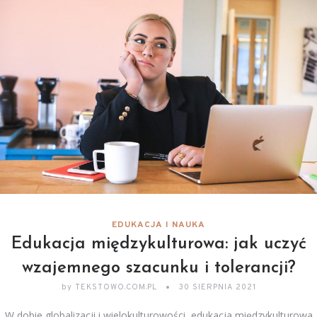
EDUKACJA I NAUKA
Edukacja międzykulturowa: jak uczyć
wzajemnego szacunku i tolerancji?
by
TEKSTOWO.COM.PL
30 SIERPNIA 2021
W dobie globalizacji i wielokulturowości, edukacja międzykulturowa