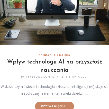
EDUKACJA I NAUKA
Wpływ technologii AI na przyszłość
nauczania
by
TEKSTOWO.COM.PL
27 SIERPNIA 2021
W dzisiejszym świecie technologia sztucznej inteligencji (AI) staje się
nieodłącznym elementem wielu dziedzin,…
CZYTAJ WIĘCEJ...