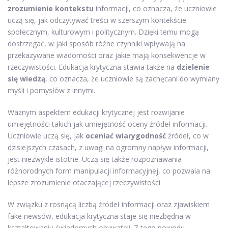
zrozumienie kontekstu
informacji, co oznacza, że uczniowie
uczą się, jak odczytywać treści w szerszym kontekście
społecznym, kulturowym i politycznym. Dzięki temu mogą
dostrzegać, w jaki sposób różne czynniki wpływają na
przekazywane wiadomości oraz jakie mają konsekwencje w
rzeczywistości. Edukacja krytyczna stawia także na
dzielenie
się wiedzą
, co oznacza, że uczniowie są zachęcani do wymiany
myśli i pomysłów z innymi.
Ważnym aspektem edukacji krytycznej jest rozwijanie
umiejętności takich jak umiejętność oceny źródeł informacji.
Uczniowie uczą się, jak
oceniać wiarygodność
źródeł, co w
dzisiejszych czasach, z uwagi na ogromny napływ informacji,
jest niezwykle istotne. Uczą się także rozpoznawania
różnorodnych form manipulacji informacyjnej, co pozwala na
lepsze zrozumienie otaczającej rzeczywistości.
W związku z rosnącą liczbą źródeł informacji oraz zjawiskiem
fake newsów, edukacja krytyczna staje się niezbędna w
kształtowaniu świadomych obywateli. Z tego powodu,