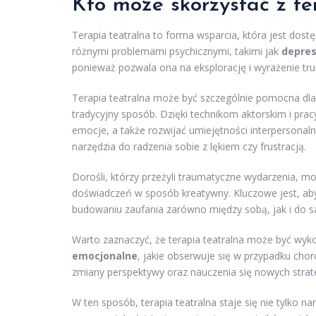
Kto może skorzystać z ter
Terapia teatralna to forma wsparcia, która jest dost
różnymi problemami psychicznymi, takimi jak
depres
ponieważ pozwala ona na eksplorację i wyrażenie tr
Terapia teatralna może być szczególnie pomocna dla
tradycyjny sposób. Dzięki technikom aktorskim i prac
emocje, a także rozwijać umiejętności interpersonaln
narzędzia do radzenia sobie z lękiem czy frustracją.
Dorośli, którzy przeżyli traumatyczne wydarzenia, mo
doświadczeń w sposób kreatywny. Kluczowe jest, aby 
budowaniu zaufania zarówno między sobą, jak i do s
Warto zaznaczyć, że terapia teatralna może być wyk
emocjonalne
, jakie obserwuje się w przypadku cho
zmiany perspektywy oraz nauczenia się nowych strat
W ten sposób, terapia teatralna staje się nie tylko 