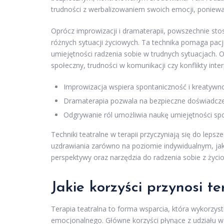
trudności z werbalizowaniem swoich emocji, ponieważ
Oprócz improwizacji i dramaterapii, powszechnie sto
różnych sytuacji życiowych. Ta technika pomaga pacj
umiejętności radzenia sobie w trudnych sytuacjach. O
społeczny, trudności w komunikacji czy konflikty inte
Improwizacja wspiera spontaniczność i kreatywn
Dramaterapia pozwala na bezpieczne doświadczen
Odgrywanie ról umożliwia naukę umiejętności spo
Techniki teatralne w terapii przyczyniają się do lepsz
uzdrawiania zarówno na poziomie indywidualnym, ja
perspektywy oraz narzędzia do radzenia sobie z życ
Jakie korzyści przynosi t
Terapia teatralna to forma wsparcia, która wykorzyst
emocjonalnego. Główne korzyści płynące z udziału 