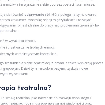
 umożliwia im wyrażanie siebie poprzez postaci i scenariusze.
suje się również
odgrywanie ról
, które polega na symulowaniu
entom zrozumieć dynamikę relacji międzyludzkich i rozwijać
dgrywanie ról jest idealne do pracy nad problemami takimi jak lęk
rpersonalne.
ość w wyrażaniu emocji.
ie i przetwarzanie trudnych emocji.
łecznych w realistycznym kontekście.
ego zrozumienia siebie oraz relacji z innymi, a także wspierają proces
k i grupowym. Dzięki tym metodom pacjenci zyskują nowe
iowymi wyzwaniami.
erapia teatralna?
uje sztukę teatralną jako narzędzie do rozwoju osobistego i
w takich zajęciach obejmują poprawę samoświadomości oraz