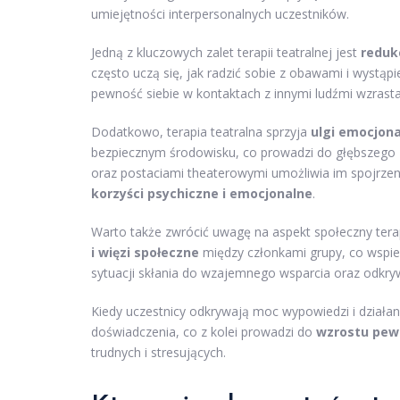
umiejętności interpersonalnych uczestników.
Jedną z kluczowych zalet terapii teatralnej jest
reduk
często uczą się, jak radzić sobie z obawami i wystąp
pewność siebie w kontaktach z innymi ludźmi wzrasta
Dodatkowo, terapia teatralna sprzyja
ulgi emocjona
bezpiecznym środowisku, co prowadzi do głębszego
oraz postaciami theaterowymi umożliwia im spojrzeni
korzyści psychiczne i emocjonalne
.
Warto także zwrócić uwagę na aspekt społeczny tera
i więzi społeczne
między członkami grupy, co wspier
sytuacji skłania do wzajemnego wsparcia oraz odkryw
Kiedy uczestnicy odkrywają moc wypowiedzi i działani
doświadczenia, co z kolei prowadzi do
wzrostu pewn
trudnych i stresujących.