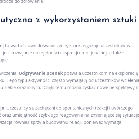
 drodze do zdrowienia.
utyczna z wykorzystaniem sztuki
nej to wartościowe doświadczenie, które angażuje uczestników w
jest rozwijanie umiejętności ekspresji emocjonalnej, a także
upie.
ćwiczenia.
Odgrywanie scenek
pozwala uczestnikom na eksplorację
u. Tego typu aktywności często wymagają od uczestników wcieleni
iu siebie oraz innych. Dzięki temu można zyskać nowe perspektywy n
ja
. Uczestnicy są zachęcani do spontanicznych reakcji i twórczego
ć oraz umiejętność szybkiego reagowania na zmieniające się sytuacje
wizacja również sprzyja budowaniu relacji, ponieważ wymaga