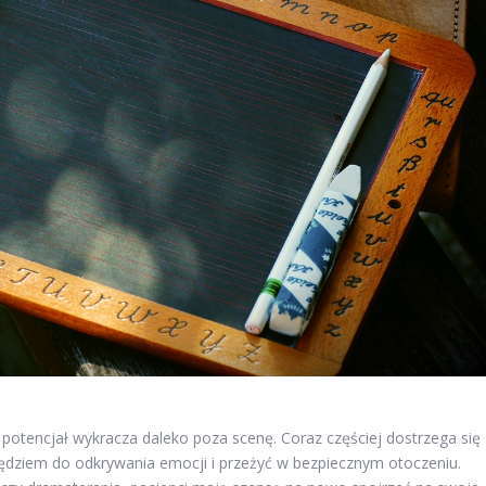
jej potencjał wykracza daleko poza scenę. Coraz częściej dostrzega się
narzędziem do odkrywania emocji i przeżyć w bezpiecznym otoczeniu.