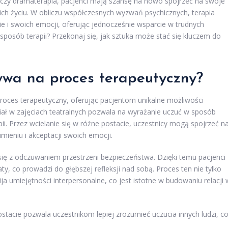
a czy dramaterapia, pacjenci mają szansę na nowo spojrzeć na swoje
ch życiu. W obliczu współczesnych wyzwań psychicznych, terapia
ie i swoich emocji, oferując jednocześnie wsparcie w trudnych
 sposób terapii? Przekonaj się, jak sztuka może stać się kluczem do
ywa na proces terapeutyczny?
roces terapeutyczny, oferując pacjentom unikalne możliwości
iał w zajęciach teatralnych pozwala na wyrażanie uczuć w sposób
ii. Przez wcielanie się w różne postacie, uczestnicy mogą spojrzeć n
mieniu i akceptacji swoich emocji.
się z odczuwaniem przestrzeni bezpieczeństwa. Dzięki temu pacjenci
 co prowadzi do głębszej refleksji nad sobą. Proces ten nie tylko
a umiejętności interpersonalne, co jest istotne w budowaniu relacji 
stacie pozwala uczestnikom lepiej zrozumieć uczucia innych ludzi, c