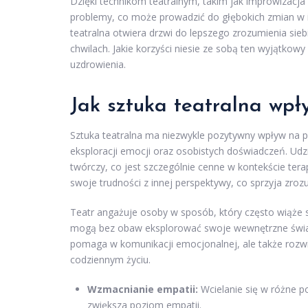
Dzięki technikom teatralnym, takim jak improwizacj
problemy, co może prowadzić do głębokich zmian w i
teatralna otwiera drzwi do lepszego zrozumienia sieb
chwilach. Jakie korzyści niesie ze sobą ten wyjątkowy
uzdrowienia.
Jak sztuka teatralna wpł
Sztuka teatralna ma niezwykle pozytywny wpływ na p
eksploracji emocji oraz osobistych doświadczeń. Udz
twórczy, co jest szczególnie cenne w kontekście terap
swoje trudności z innej perspektywy, co sprzyja zrozu
Teatr angażuje osoby w sposób, który często wiąże 
mogą bez obaw eksplorować swoje wewnętrzne światy,
pomaga w komunikacji emocjonalnej, ale także rozwij
codziennym życiu.
Wzmacnianie empatii:
Wcielanie się w różne po
zwiększa poziom empatii.