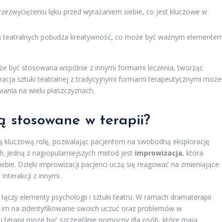
ezwyciężeniu lęku przed wyrażaniem siebie, co jest kluczowe w
h teatralnych pobudza kreatywność, co może być ważnym elemente
że być stosowana wspólnie z innymi formami leczenia, tworząc
gracja sztuki teatralnej z tradycyjnymi formami terapeutycznymi może
iania na wielu płaszczyznach.
są stosowane w terapii?
ają kluczową rolę, pozwalając pacjentom na swobodną eksplorację
h. Jedną z najpopularniejszych metod jest
improwizacja
, która
bie. Dzięki improwizacji pacjenci uczą się reagować na zmieniające
interakcji z innymi.
a łączy elementy psychologii i sztuki teatru. W ramach dramaterapii
a im na zidentyfikowanie swoich uczuć oraz problemów w
 terapii może być szczególnie pomocny dla osób, które mają