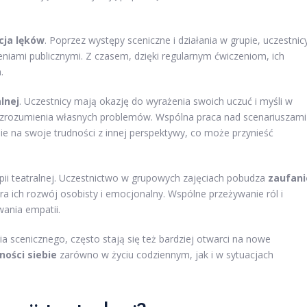
cja lęków
. Poprzez występy sceniczne i działania w grupie, uczestnic
ieniami publicznymi. Z czasem, dzięki regularnym ćwiczeniom, ich
.
lnej
. Uczestnicy mają okazję do wyrażenia swoich uczuć i myśli w
 zrozumienia własnych problemów. Wspólna praca nad scenariuszami
e na swoje trudności z innej perspektywy, co może przynieść
pii teatralnej. Uczestnictwo w grupowych zajęciach pobudza
zaufani
a ich rozwój osobisty i emocjonalny. Wspólne przeżywanie ról i
ania empatii.
a scenicznego, często stają się też bardziej otwarci na nowe
ości siebie
zarówno w życiu codziennym, jak i w sytuacjach