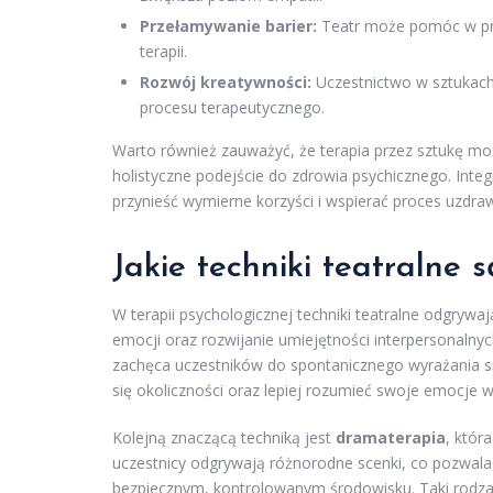
Przełamywanie barier:
Teatr może pomóc w prz
terapii.
Rozwój kreatywności:
Uczestnictwo w sztukac
procesu terapeutycznego.
Warto również zauważyć, że terapia przez sztukę mo
holistyczne podejście do zdrowia psychicznego. Inte
przynieść wymierne korzyści i wspierać proces uzdraw
Jakie techniki teatralne 
W terapii psychologicznej techniki teatralne odgryw
emocji oraz rozwijanie umiejętności interpersonalnyc
zachęca uczestników do spontanicznego wyrażania sie
się okoliczności oraz lepiej rozumieć swoje emocje w 
Kolejną znaczącą techniką jest
dramaterapia
, któr
uczestnicy odgrywają różnorodne scenki, co pozwal
bezpiecznym, kontrolowanym środowisku. Taki rodzaj