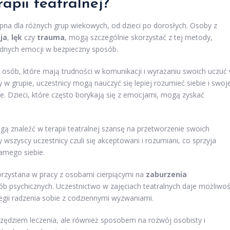
apii teatralnej?
ępna dla różnych grup wiekowych, od dzieci po dorosłych. Osoby z
ja
,
lęk
czy
trauma
, mogą szczególnie skorzystać z tej metody,
udnych emocji w bezpieczny sposób.
 osób, które mają trudności w komunikacji i wyrażaniu swoich uczuć
y w grupie, uczestnicy mogą nauczyć się lepiej rozumieć siebie i swoj
e. Dzieci, które często borykają się z emocjami, mogą zyskać
gą znaleźć w terapii teatralnej szansę na przetworzenie swoich
wszyscy uczestnicy czuli się akceptowani i rozumiani, co sprzyja
amego siebie.
orzystana w pracy z osobami cierpiącymi na
zaburzenia
rób psychicznych. Uczestnictwo w zajęciach teatralnych daje możliwo
egii radzenia sobie z codziennymi wyzwaniami.
narzędziem leczenia, ale również sposobem na rozwój osobisty i