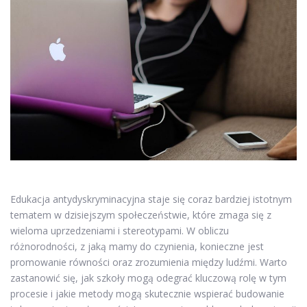
Edukacja antydyskryminacyjna staje się coraz bardziej istotnym
tematem w dzisiejszym społeczeństwie, które zmaga się z
wieloma uprzedzeniami i stereotypami. W obliczu
różnorodności, z jaką mamy do czynienia, konieczne jest
promowanie równości oraz zrozumienia między ludźmi. Warto
zastanowić się, jak szkoły mogą odegrać kluczową rolę w tym
procesie i jakie metody mogą skutecznie wspierać budowanie