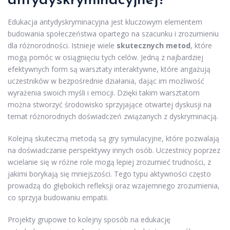
antydyskryminacyjnej?
Edukacja antydyskryminacyjna jest kluczowym elementem
budowania społeczeństwa opartego na szacunku i zrozumieniu
dla różnorodności. Istnieje wiele
skutecznych metod
, które
mogą pomóc w osiągnięciu tych celów. Jedną z najbardziej
efektywnych form są warsztaty interaktywne, które angażują
uczestników w bezpośrednie działania, dając im możliwość
wyrażenia swoich myśli i emocji. Dzięki takim warsztatom
można stworzyć środowisko sprzyjające otwartej dyskusji na
temat różnorodnych doświadczeń związanych z dyskryminacją.
Kolejną skuteczną metodą są gry symulacyjne, które pozwalają
na doświadczanie perspektywy innych osób. Uczestnicy poprzez
wcielanie się w różne role mogą lepiej zrozumieć trudności, z
jakimi borykają się mniejszości. Tego typu aktywności często
prowadzą do głębokich refleksji oraz wzajemnego zrozumienia,
co sprzyja budowaniu empatii.
Projekty grupowe to kolejny sposób na edukację