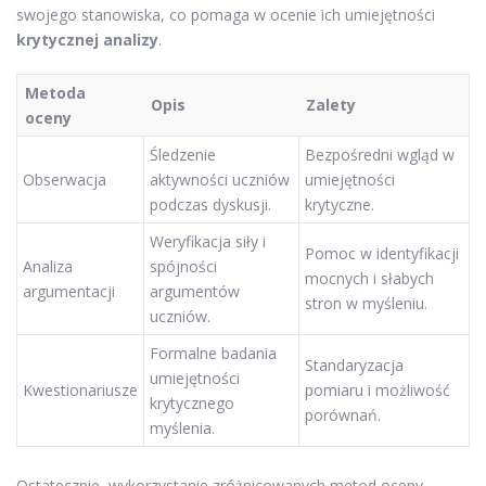
swojego stanowiska, co pomaga w ocenie ich umiejętności
krytycznej analizy
.
Metoda
Opis
Zalety
oceny
Śledzenie
Bezpośredni wgląd w
Obserwacja
aktywności uczniów
umiejętności
podczas dyskusji.
krytyczne.
Weryfikacja siły i
Pomoc w identyfikacji
Analiza
spójności
mocnych i słabych
argumentacji
argumentów
stron w myśleniu.
uczniów.
Formalne badania
Standaryzacja
umiejętności
Kwestionariusze
pomiaru i możliwość
krytycznego
porównań.
myślenia.
Ostatecznie, wykorzystanie zróżnicowanych metod oceny