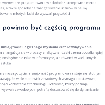
nie wprowadzić programowanie w szkołach? Istnieje wiele metod
oces, a także sposoby na zaangażowanie uczniów w naukę.
towanie młodych ludzi do wyzwań przyszłości.
 powinno być częścią programu
u
umiejętności logicznego myślenia
oraz
rozwiązywania
ia, angażują się w procesy analityczne, dzięki czemu potrafią lepiej
 niezbędne nie tylko w informatyce, ale również w wielu innych
 sztuka.
erę naszego życia, a znajomość programowania staje się istotnym
sprawiają, że wiele stanowisk zawodowych wymaga podstawowej
ości korzystania z technologii. Uczniowie, którzy poznają
ch wyzwań zawodowych i potrafią dostosować się do dynamicznie
a ma również ogromne znaczenie dla rozwijania
kreatywności
.