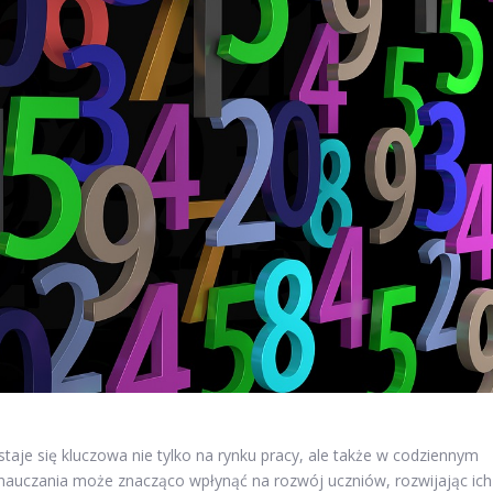
aje się kluczowa nie tylko na rynku pracy, ale także w codziennym
nauczania może znacząco wpłynąć na rozwój uczniów, rozwijając ich