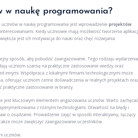
w w naukę programowania?
 uczniów w naukę programowania jest wprowadzenie
projektów
zainteresowaniami. Kiedy uczniowie mają możliwość tworzenia aplikacj
 większa jest ich motywacja do nauki oraz chęć rozwijania
lejny sposób, aby pobudzić zaangażowanie. Tego rodzaju wydarzenia
e dają uczniom szansę na praktyczne zastosowanie wiedzy oraz
ed innymi. Współpraca z lokalnymi firmami technologicznymi może
ia, oferując uczniom cenne doświadczenia w realnych projektach ora
ć praktyczne zastosowanie w branży.
ce jest kluczowym elementem angażowania uczniów. Warto zachęca
ksperymentowania z różnymi technologiami. Otwartość na błędy i
aw o osądzanie. Prowadzenie zajęć w sposób interaktywny, łączący
 także może zwiększyć zaangażowanie uczestników.
mi uczniów.