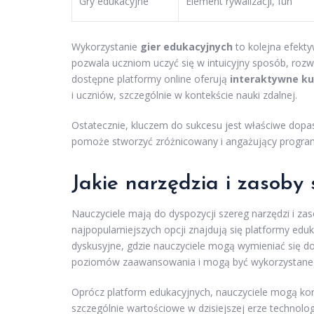
Gry edukacyjne
Element rywalizacji, fun
Wykorzystanie
gier edukacyjnych
to kolejna efekt
pozwala uczniom uczyć się w intuicyjny sposób, rozw
dostępne platformy online oferują
interaktywne ku
i uczniów, szczególnie w kontekście nauki zdalnej.
Ostatecznie, kluczem do sukcesu jest właściwe do
pomoże stworzyć zróżnicowany i angażujący progra
Jakie narzędzia i zasoby 
Nauczyciele mają do dyspozycji szereg narzędzi i z
najpopularniejszych opcji znajdują się platformy edu
dyskusyjne, gdzie nauczyciele mogą wymieniać się d
poziomów zaawansowania i mogą być wykorzystane 
Oprócz platform edukacyjnych, nauczyciele mogą korz
szczególnie wartościowe w dzisiejszej erze technolo