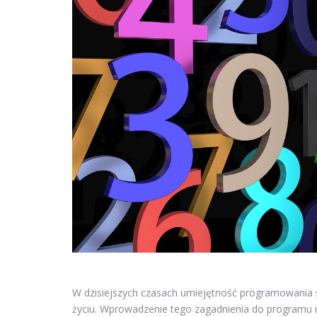
W dzisiejszych czasach umiejętność programowania st
życiu. Wprowadzenie tego zagadnienia do programu 