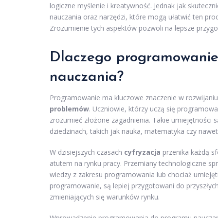
logiczne myślenie i kreatywność. Jednak jak skutecz
nauczania oraz narzędzi, które mogą ułatwić ten pr
Zrozumienie tych aspektów pozwoli na lepsze przygo
Dlaczego programowanie
nauczania?
Programowanie ma kluczowe znaczenie w rozwijani
problemów
. Uczniowie, którzy uczą się programowan
zrozumieć złożone zagadnienia. Takie umiejętności są
dziedzinach, takich jak nauka, matematyka czy nawet
W dzisiejszych czasach
cyfryzacja
przenika każdą sf
atutem na rynku pracy. Przemiany technologiczne 
wiedzy z zakresu programowania lub chociaż umiejętn
programowanie, są lepiej przygotowani do przyszły
zmieniających się warunków rynku.
Wprowadzenie programowania do programu nauczani