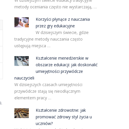
W dzisiejszym świecie edukacji tradycyjne
metody oceniania często nie wystarczają, …
Korzyści płynące z nauczania
przez gry edukacyjne
W dzisiejszym świecie, gdzie
tradycyjne metody nauczania często
ustępują miejsca …
Kształcenie menedżerskie w
obszarze edukacji: jak doskonalić
umiejętności przywódcze
nauczycieli
W dzisiejszych czasach umiejętności
przywódcze stają się nieodłącznym
elementem pracy …
i.
Kształcenie zdrowotne: jak
promować zdrowy styl życia u
uczniów?