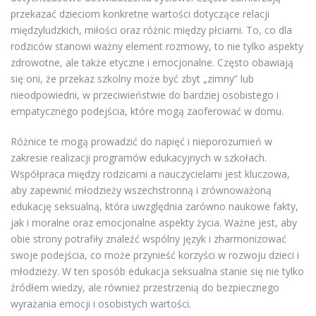
przekazać dzieciom konkretne wartości dotyczące relacji
międzyludzkich, miłości oraz różnic między płciami. To, co dla
rodziców stanowi ważny element rozmowy, to nie tylko aspekty
zdrowotne, ale także etyczne i emocjonalne. Często obawiają
się oni, że przekaz szkolny może być zbyt „zimny” lub
nieodpowiedni, w przeciwieństwie do bardziej osobistego i
empatycznego podejścia, które mogą zaoferować w domu.
Różnice te mogą prowadzić do napięć i nieporozumień w
zakresie realizacji programów edukacyjnych w szkołach.
Współpraca między rodzicami a nauczycielami jest kluczowa,
aby zapewnić młodzieży wszechstronną i zrównoważoną
edukację seksualną, która uwzględnia zarówno naukowe fakty,
jak i moralne oraz emocjonalne aspekty życia. Ważne jest, aby
obie strony potrafiły znaleźć wspólny język i zharmonizować
swoje podejścia, co może przynieść korzyści w rozwoju dzieci i
młodzieży. W ten sposób edukacja seksualna stanie się nie tylko
źródłem wiedzy, ale również przestrzenią do bezpiecznego
wyrażania emocji i osobistych wartości.