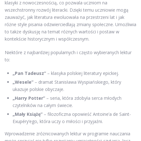
klasyki z nowoczesnością, co pozwala uczniom na
wszechstronny rozwój literacki. Dzięki temu uczniowie mogą
zauważyć, jak literatura ewoluowała na przestrzeni lat i jak
różne style pisania odzwierciedlają zmiany społeczne. Umożliwia
to także dyskusję na temat różnych wartości i postaw w
kontekście historycznym i współczesnym.
Niektóre z najbardziej popularnych i często wybieranych lektur
to:
„Pan Tadeusz”
– klasyka polskiej literatury epickiej.
„Wesele”
– dramat Stanisława Wyspiańskiego, który
ukazuje polskie obyczaje.
„Harry Potter”
– seria, która zdobyła serca młodych
czytelników na całym świecie.
„Mały Książę”
– filozoficzna opowieść Antoine’a de Saint-
Exupéry’ego, która uczy o miłości i przyjaźni.
Wprowadzenie zróżnicowanych lektur w programie nauczania
może sprzyjać nie tylko rozwijaniu umiejętności czytania, lecz