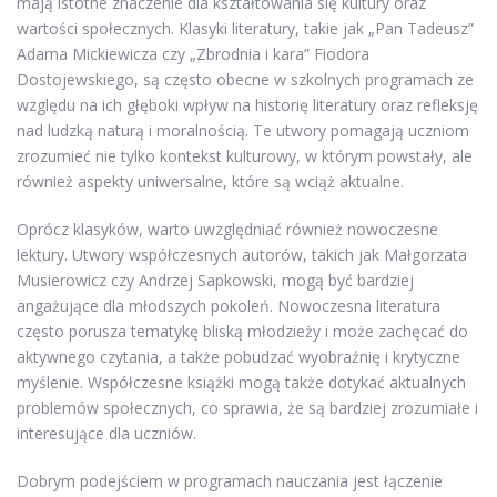
mają istotne znaczenie dla kształtowania się kultury oraz
wartości społecznych. Klasyki literatury, takie jak „Pan Tadeusz”
Adama Mickiewicza czy „Zbrodnia i kara” Fiodora
Dostojewskiego, są często obecne w szkolnych programach ze
względu na ich głęboki wpływ na historię literatury oraz refleksję
nad ludzką naturą i moralnością. Te utwory pomagają uczniom
zrozumieć nie tylko kontekst kulturowy, w którym powstały, ale
również aspekty uniwersalne, które są wciąż aktualne.
Oprócz klasyków, warto uwzględniać również nowoczesne
lektury. Utwory współczesnych autorów, takich jak Małgorzata
Musierowicz czy Andrzej Sapkowski, mogą być bardziej
angażujące dla młodszych pokoleń. Nowoczesna literatura
często porusza tematykę bliską młodzieży i może zachęcać do
aktywnego czytania, a także pobudzać wyobraźnię i krytyczne
myślenie. Współczesne książki mogą także dotykać aktualnych
problemów społecznych, co sprawia, że są bardziej zrozumiałe i
interesujące dla uczniów.
Dobrym podejściem w programach nauczania jest łączenie