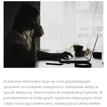
Kształcenie nieformalne staje się coraz popularniejszym
sposobem na rozwijanie umiejętności i zdobywanie wiedzy w
sposób elastyczny i dostosowany do indywidualnych potrzeb. W
przeciwieństwie do tradycyjnych systemów edukacyjnych, które
często narzucają sztywne ramy, edukacja poza szkołą otwiera