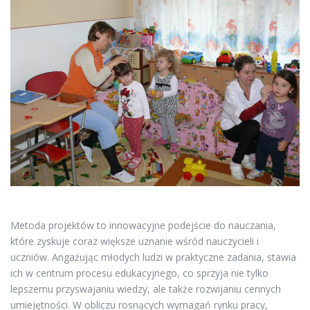
Metoda projektów to innowacyjne podejście do nauczania,
które zyskuje coraz większe uznanie wśród nauczycieli i
uczniów. Angażując młodych ludzi w praktyczne zadania, stawia
ich w centrum procesu edukacyjnego, co sprzyja nie tylko
lepszemu przyswajaniu wiedzy, ale także rozwijaniu cennych
umiejętności. W obliczu rosnących wymagań rynku pracy,