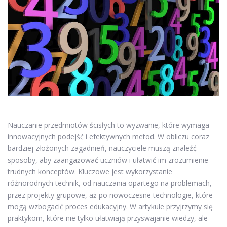
Nauczanie przedmiotów ścisłych to wyzwanie, które wymaga
innowacyjnych podejść i efektywnych metod. W obliczu coraz
bardziej złożonych zagadnień, nauczyciele muszą znaleźć
sposoby, aby zaangażować uczniów i ułatwić im zrozumienie
trudnych konceptów. Kluczowe jest wykorzystanie
różnorodnych technik, od nauczania opartego na problemach,
przez projekty grupowe, aż po nowoczesne technologie, które
mogą wzbogacić proces edukacyjny. W artykule przyjrzymy się
praktykom, które nie tylko ułatwiają przyswajanie wiedzy, ale