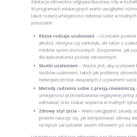
Edukacja zdrowotna odgrywa kluczową rolę w kształt
W programach edukacyjnych warto uwzględnić różnoro
także rozwój umiejętności radzenia sobie w trudnych
poruszane:
Różne rodzaje uzależnień
– Uczniowie powinni 
alkohol, nikotyna czy narkotyki, ale także o uzal
mediów społecznościowych. Zrozumienie, jak uzale
dla wykształcenia postaw zdrowotnych.
Skutki uzależnień
– Ważne jest, aby uczniowie 
skutków uzależnień, takich jak problemy zdrowotn
niebezpieczeństw związanych z używaniem subst
Metody radzenia sobie z presją rówieśniczą
–
umiejętności przeciwdziałania negatywnej presji 
odmawiać oraz szukać wsparcia w trudnych sytua
Zdrowy styl życia
– Warto uwzględnić zasady zd
powinni nauczyć się, jak komponować zdrową dietę
na lepsze zarządzanie swoim zdrowiem już od na
Uzupełniając edukację zdrowotną o te kluczowe te