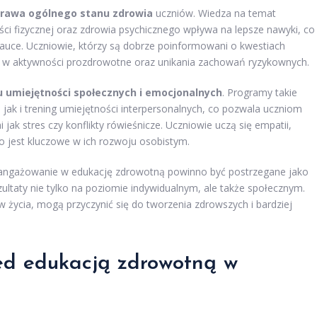
rawa ogólnego stanu zdrowia
uczniów. Wiedza na temat
ci fizycznej oraz zdrowia psychicznego wpływa na lepsze nawyki, co
nauce. Uczniowie, którzy są dobrze poinformowani o kwestiach
ię w aktywności prozdrowotne oraz unikania zachowań ryzykownych.
 umiejętności społecznych i emocjonalnych
. Programy takie
ak i trening umiejętności interpersonalnych, co pozwala uczniom
 jak stres czy konflikty rówieśnicze. Uczniowie uczą się empatii,
o jest kluczowe w ich rozwoju osobistym.
aangażowanie w edukację zdrowotną powinno być postrzegane jako
zultaty nie tylko na poziomie indywidualnym, ale także społecznym.
życia, mogą przyczynić się do tworzenia zdrowszych i bardziej
zed edukacją zdrowotną w