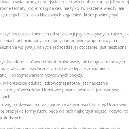
owaniu świadomego podejścia do zdrowia i dobrej kondycji fizycznej
dne tematy, które mają na celu nie tylko zwiększenie wiedzy, ale
 sytuacjach. Oto kilka kluczowych zagadnień, które powinny być
uczyć się o uzależnieniach od substancji psychoaktywnych, takich jak
eżnieniach behawioralnych, na przykład od gier komputerowych i
żnienia wpływają na życie jednostki i jej otoczenie, jest niezbędne
byli świadomi zarówno krótkoterminowych, jak i długoterminowych
e, społeczne i psychiczne. Umożliwi to lepsze zrozumienie
ancji i podejmowaniem ryzykownych decyzji.
 W kontekście edukacji zdrowotnej istotne jest nauczanie
ze strony rówieśników. Uczniowie powinni wiedzieć, jak asertywnie
cjach.
rowego odżywiania oraz znaczenie aktywności fizycznej. Uczniowie
 oraz jakie formy ruchu będą dla nich najkorzystniejsze. Pozwoli to
jmłodszych lat.
maty, możemy przyczynić się do budowy świadomości zdrowotnej