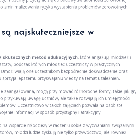
do zminimalizowania ryzyka wystąpienia problemów zdrowotnych i
są najskuteczniejsze w
ie
skutecznych metod edukacyjnych
, które angażują młodzież i
rsztaty, podczas których młodzież uczestniczy w praktycznych
i. Umożliwiają one uczestnikom bezpośrednie doświadczenie oraz
 sprzyja lepszemu przyswajaniu wiedzy na temat uzależnień.
wnie zaangażowana, mogą przyjmować różnorodne formy, takie jak gry
ko przykuwają uwagę uczniów, ale także rozwijają ich umiejętności
oblemów. Uczestnictwo w takich zajęciach pozwala na osobiste
ojenie informacji w sposób przystępny i atrakcyjny.
 na wsparcie młodzieży w radzeniu sobie z wyzwaniami związanymi 
orów, młodzi ludzie zyskują nie tylko przywództwo, ale również