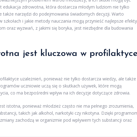
est edukacja zdrowotna, która dostarcza młodym ludziom nie tylko
le także narzędzi do podejmowania świadomych decyzji. Warto
w szkołach i jakie metody nauczania mogą przynieść najlepsze efekty
iom oraz wyzwań, z jakimi się boryka, jest niezbędne dla budowania
tna jest kluczowa w profilaktyc
laktyce uzależnień, ponieważ nie tylko dostarcza wiedzy, ale także
programów uczniowie uczą się o skutkach używek, które mogą
życia, co ma bezpośredni wpływ na ich decyzje dotyczące zdrowia.
est istotna, ponieważ młodzież często nie ma pełnego zrozumienia,
tancji, takich jak alkohol, narkotyki czy nikotyna. Dzięki programo
e zmiany zachodzą w organizmie pod wpływem tych substancji oraz