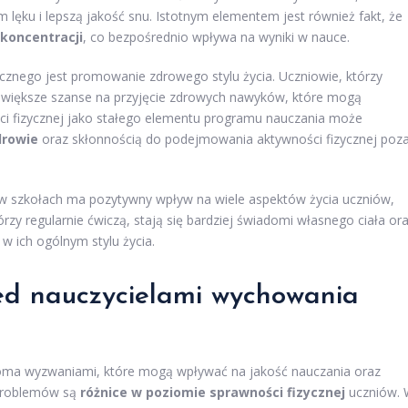
 lęku i lepszą jakość snu. Istotnym elementem jest również fakt, że
koncentracji
, co bezpośrednio wpływa na wyniki w nauce.
znego jest promowanie zdrowego stylu życia. Uczniowie, którzy
ą większe szanse na przyjęcie zdrowych nawyków, które mogą
i fizycznej jako stałego elementu programu nauczania może
drowie
oraz skłonnością do podejmowania aktywności fizycznej poz
 szkołach ma pozytywny wpływ na wiele aspektów życia uczniów,
órzy regularnie ćwiczą, stają się bardziej świadomi własnego ciała or
 w ich ogólnym stylu życia.
zed nauczycielami wychowania
loma wyzwaniami, które mogą wpływać na jakość nauczania oraz
 problemów są
różnice w poziomie sprawności fizycznej
uczniów.