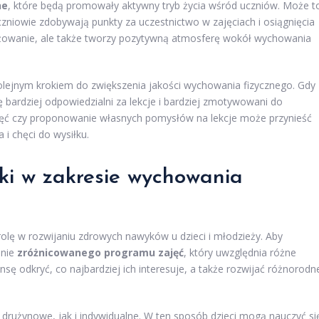
ne
, które będą promowały aktywny tryb życia wśród uczniów. Może t
zniowie zdobywają punkty za uczestnictwo w zajęciach i osiągnięcia
gażowanie, ale także tworzy pozytywną atmosferę wokół wychowania
olejnym krokiem do zwiększenia jakości wychowania fizycznego. Gdy
 bardziej odpowiedzialni za lekcje i bardziej zmotywowani do
ęć czy proponowanie własnych pomysłów na lekcje może przynieść
i chęci do wysiłku.
yki w zakresie wychowania
lę w rozwijaniu zdrowych nawyków u dzieci i młodzieży. Aby
enie
zróżnicowanego programu zajęć
, który uwzględnia różne
sę odkryć, co najbardziej ich interesuje, a także rozwijać różnorodn
drużynowe, jak i indywidualne. W ten sposób dzieci mogą nauczyć si