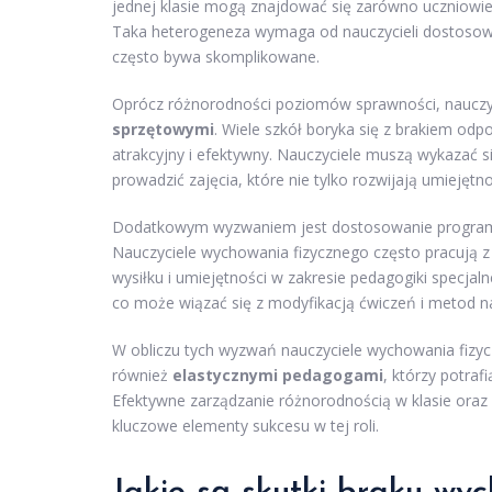
jednej klasie mogą znajdować się zarówno uczniowie a
Taka heterogeneza wymaga od nauczycieli dostosowa
często bywa skomplikowane.
Oprócz różnorodności poziomów sprawności, nauczyc
sprzętowymi
. Wiele szkół boryka się z brakiem od
atrakcyjny i efektywny. Nauczyciele muszą wykazać s
prowadzić zajęcia, które nie tylko rozwijają umiejętn
Dodatkowym wyzwaniem jest dostosowanie program
Nauczyciele wychowania fizycznego często pracują 
wysiłku i umiejętności w zakresie pedagogiki specjaln
co może wiązać się z modyfikacją ćwiczeń i metod n
W obliczu tych wyzwań nauczyciele wychowania fizycz
również
elastycznymi pedagogami
, którzy potra
Efektywne zarządzanie różnorodnością w klasie ora
kluczowe elementy sukcesu w tej roli.