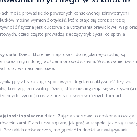
chowania fizycznego w szkołach?
łach może prowadzić do poważnych konsekwencji zdrowotnych i
 skutków można wymienić
otyłość
, która staje się coraz bardziej
ywność fizyczna jest kluczowa dla utrzymania prawidłowej wagi ora
owych, dzieci często prowadzą siedzący tryb życia, co sprzyja
wy ciała
. Dzieci, które nie mają okazji do regularnego ruchu, są
em oraz innymi dolegliwościami ortopedycznymi. Wychowanie fizycz
ch oraz wzmacnianiu ciała.
wynikający z braku zajęć sportowych. Regularna aktywność fizyczna
ną kondycję zdrowotną. Dzieci, które nie angażują się w aktywności
ziennych czynności oraz z uczestnictwem w różnych formach
ejętności społeczne
dzieci. Zajęcia sportowe to doskonała okazja
 rówieśnikami. Dzieci uczą się tam, jak grać w zespole, jakie są zasad
sami. Bez takich doświadczeń, mogą mieć trudności w nawiązywaniu