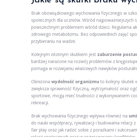
Jakie są skutki braku wy
Brak obowiązkowego wychowania fizycznego w szko
społecznych dla uczniów. Wśród najpoważniejszych
powszechnym problemem wśród dzieci. Regularna akt
zdrowego metabolizmu. Bez odpowiednich zajęć sport
przybieraniu na wadze.
Kolejnym istotnym skutkiem jest
zaburzenie posta
bardziej narażone na rozwój problemów z kręgosłup
pomaga w rozwijaniu właściwych nawyków posturalny
Obniżona
wydolność organizmu
to kolejny skutek 
zwiększa sprawność fizyczną, wytrzymałość oraz ogól
sportowe, mogą mieć trudności z wykonywaniem cod
rekreacji.
Brak wychowania fizycznego wpływa również na
umi
do nauki współpracy, rywalizacji i budowania relacji z
fair play oraz jak radzić sobie z porażkami i sukce
relacji społecznych oraz w rozwiązywaniu konfliktów.