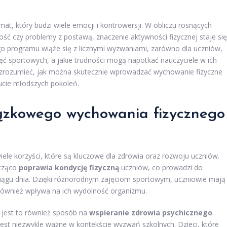
, który budzi wiele emocji i kontrowersji. W obliczu rosnących
ość czy problemy z postawą, znaczenie aktywności fizycznej staje się
go programu wiąże się z licznymi wyzwaniami, zarówno dla uczniów,
zajęć sportowych, a jakie trudności mogą napotkać nauczyciele w ich
by zrozumieć, jak można skutecznie wprowadzać wychowanie fizyczne
ucie młodszych pokoleń.
iązkowego wychowania fizycznego
e korzyści, które są kluczowe dla zdrowia oraz rozwoju uczniów.
acząco
poprawia kondycję fizyczną
uczniów, co prowadzi do
ciągu dnia. Dzięki różnorodnym zajęciom sportowym, uczniowie mają
również wpływa na ich wydolność organizmu.
 jest to również sposób na
wspieranie zdrowia psychicznego
.
jest niezwykle ważne w kontekście wyzwań szkolnych. Dzieci, które