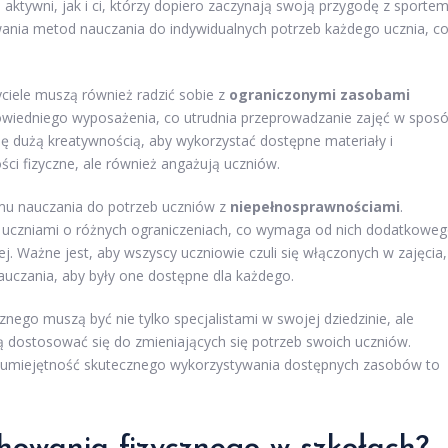
ktywni, jak i ci, którzy dopiero zaczynają swoją przygodę z sportem
nia metod nauczania do indywidualnych potrzeb każdego ucznia, c
iele muszą również radzić sobie z
ograniczonymi zasobami
powiedniego wyposażenia, co utrudnia przeprowadzanie zajęć w spos
ię dużą kreatywnością, aby wykorzystać dostępne materiały i
ości fizyczne, ale również angażują uczniów.
u nauczania do potrzeb uczniów z
niepełnosprawnościami
.
z uczniami o różnych ograniczeniach, co wymaga od nich dodatkowe
ej. Ważne jest, aby wszyscy uczniowie czuli się włączonych w zajęcia,
auczania, aby były one dostępne dla każdego.
nego muszą być nie tylko specjalistami w swojej dziedzinie, ale
fią dostosować się do zmieniających się potrzeb swoich uczniów.
z umiejętność skutecznego wykorzystywania dostępnych zasobów to