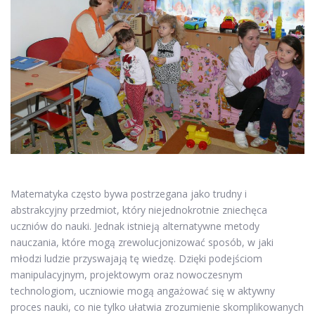
Matematyka często bywa postrzegana jako trudny i
abstrakcyjny przedmiot, który niejednokrotnie zniechęca
uczniów do nauki. Jednak istnieją alternatywne metody
nauczania, które mogą zrewolucjonizować sposób, w jaki
młodzi ludzie przyswajają tę wiedzę. Dzięki podejściom
manipulacyjnym, projektowym oraz nowoczesnym
technologiom, uczniowie mogą angażować się w aktywny
proces nauki, co nie tylko ułatwia zrozumienie skomplikowanych