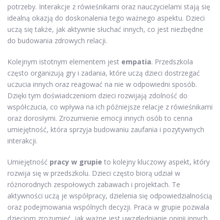
potrzeby. Interakcje z rówieśnikami oraz nauczycielami stają się
idealną okazją do doskonalenia tego ważnego aspektu. Dzieci
uczą się także, jak aktywnie słuchać innych, co jest niezbędne
do budowania zdrowych relacji.
Kolejnym istotnym elementem jest
empatia
. Przedszkola
często organizują gry i zadania, które uczą dzieci dostrzegać
uczucia innych oraz reagować na nie w odpowiedni sposób.
Dzięki tym doświadczeniom dzieci rozwijają zdolność do
współczucia, co wpływa na ich późniejsze relacje z rówieśnikami
oraz dorosłymi. Zrozumienie emocji innych osób to cenna
umiejętność, która sprzyja budowaniu zaufania i pozytywnych
interakcji.
Umiejętność
pracy w grupie
to kolejny kluczowy aspekt, który
rozwija się w przedszkolu. Dzieci często biorą udział w
różnorodnych zespołowych zabawach i projektach. Te
aktywności uczą je współpracy, dzielenia się odpowiedzialnością
oraz podejmowania wspólnych decyzji. Praca w grupie pozwala
dzieciom zrozumieć, jak ważne jest uwzględnianie opinii innych