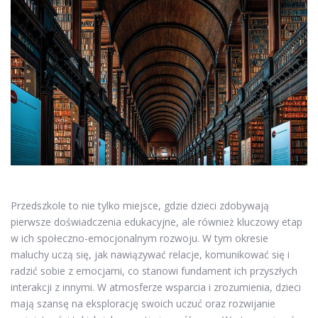
Przedszkole to nie tylko miejsce, gdzie dzieci zdobywają
pierwsze doświadczenia edukacyjne, ale również kluczowy etap
w ich społeczno-emocjonalnym rozwoju. W tym okresie
maluchy uczą się, jak nawiązywać relacje, komunikować się i
radzić sobie z emocjami, co stanowi fundament ich przyszłych
interakcji z innymi. W atmosferze wsparcia i zrozumienia, dzieci
mają szansę na eksplorację swoich uczuć oraz rozwijanie