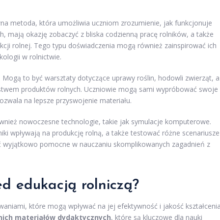
wna metoda, która umożliwia uczniom zrozumienie, jak funkcjonuje
h, mają okazję zobaczyć z bliska codzienną pracę rolników, a także
ji rolnej. Tego typu doświadczenia mogą również zainspirować ich
logii w rolnictwie.
Mogą to być warsztaty dotyczące uprawy roślin, hodowli zwierząt, a
órstwem produktów rolnych. Uczniowie mogą sami wypróbować swoje
pozwala na lepsze przyswojenie materiału.
również nowoczesne technologie, takie jak symulacje komputerowe.
iki wpływają na produkcję rolną, a także testować różne scenariusze
yć wyjątkowo pomocne w nauczaniu skomplikowanych zagadnień z
ed edukacją rolniczą?
waniami, które mogą wpływać na jej efektywność i jakość kształcenia
nich materiałów dydaktycznych
, które są kluczowe dla nauki