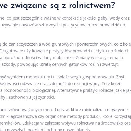
we związane są z rolnictwem?
e, co jest szczególnie ważne w kontekście jakości gleby, wody oraz
 jak używanie nawozów sztucznych i pestycydów, może prowadzić do
 do zanieczyszczenia wód gruntowych i powierzchniowych, co z kole
Długotrwałe użytkowanie pestycydów prowadzi nie tylko do śmierci
ia bioróżnorodności w danym obszarze. Zmiany w ekosystemach
zkody, powodując utratę cennych gatunków roślin i zwierząt.
e być wynikiem monokultury i niewłaściwego gospodarowania. Zbyt
aściwości odżywcze oraz zdolność do retencji wody. To z kolei
 różnorodności biologicznej. Alternatywne praktyki rolnicze, takie ja
y i zachowaniu jej żyzności.
ranie zrównoważonych metod upraw, które minimalizują negatywne
chniki agroleśnictwa czy organiczne metody produkcji, które korzysta
hemikaliów. Edukacja w zakresie wpływu rolnictwa na środowisko ora
 przyszłych pokoleń i ochrony naszej planety.