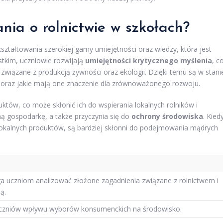
ania o rolnictwie w szkołach?
kształtowania szerokiej gamy umiejętności oraz wiedzy, która jest
stkim, uczniowie rozwijają
umiejętności krytycznego myślenia
, c
 związane z produkcją żywności oraz ekologii. Dzięki temu są w stani
e oraz jakie mają one znaczenie dla zrównoważonego rozwoju.
któw, co może skłonić ich do wspierania lokalnych rolników i
ą gospodarkę, a także przyczynia się do
ochrony środowiska
. Kied
lokalnych produktów, są bardziej skłonni do podejmowania mądrych
 uczniom analizować złożone zagadnienia związane z rolnictwem i
ą.
czniów wpływu wyborów konsumenckich na środowisko.