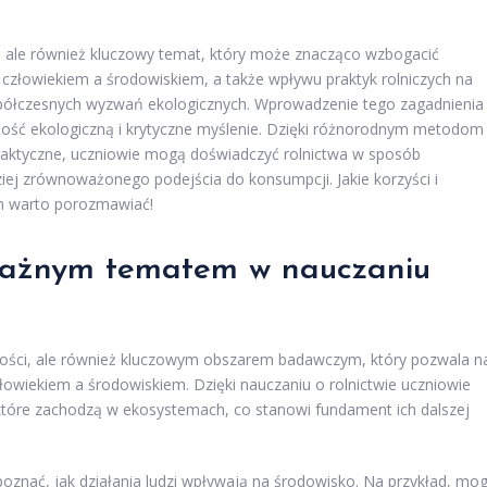
i, ale również kluczowy temat, który może znacząco wzbogacić
y człowiekiem a środowiskiem, a także wpływu praktyk rolniczych na
współczesnych wyzwań ekologicznych. Wprowadzenie tego zagadnienia
ość ekologiczną i krytyczne myślenie. Dzięki różnorodnym metodom
 praktyczne, uczniowie mogą doświadczyć rolnictwa w sposób
ziej zrównoważonego podejścia do konsumpcji. Jakie korzyści i
ym warto porozmawiać!
 ważnym tematem w nauczaniu
ności, ale również kluczowym obszarem badawczym, który pozwala n
owiekiem a środowiskiem. Dzięki nauczaniu o rolnictwie uczniowie
które zachodzą w ekosystemach, co stanowi fundament ich dalszej
poznać, jak działania ludzi wpływają na środowisko. Na przykład, mo