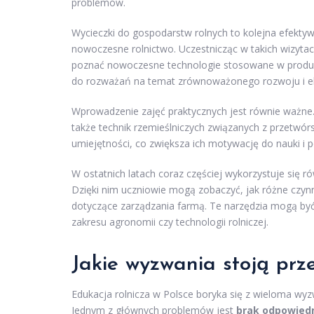
problemów.
Wycieczki do gospodarstw rolnych to kolejna efekty
nowoczesne rolnictwo. Uczestnicząc w takich wizytac
poznać nowoczesne technologie stosowane w produkc
do rozważań na temat zrównoważonego rozwoju i eko
Wprowadzenie zajęć praktycznych jest równie ważne. 
także technik rzemieślniczych związanych z przetw
umiejętności, co zwiększa ich motywację do nauki i 
W ostatnich latach coraz częściej wykorzystuje się 
Dzięki nim uczniowie mogą zobaczyć, jak różne czynn
dotyczące zarządzania farmą. Te narzędzia mogą b
zakresu agronomii czy technologii rolniczej.
Jakie wyzwania stoją prz
Edukacja rolnicza w Polsce boryka się z wieloma wyz
Jednym z głównych problemów jest
brak odpowied