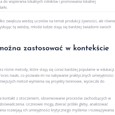
a do wspierania lokalnych rolników i promowania lokalnej
arki.
tylko zwiększa wiedzę uczniów na temat produkcji żywności, ale równi
kując tę wiedzę, młodzi ludzie stają się bardziej świadomi swoich
można zastosować w kontekście
z różne metody, które stają się coraz bardziej popularne w edukacji.
ces nauki, co pozwala im na nabywanie praktycznych umiejętności
niejszych metod wymienia się projekty terenowe, wycieczki do
ni kontakt z otoczeniem, obserwowanie procesów zachodzących w
doświadczenia. Uczniowie mogą zbierać próbki gleby, analizować
łania rozwijają ich umiejętności krytycznego myślenia i rozwiązywania