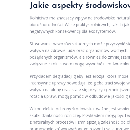
Jakie aspekty środowisko
Rolnictwo ma znaczący wpływ na środowisko naturaln
bioróżnorodności. Wiele praktyk rolniczych, takich
negatywnych konsekwencji dla ekosystemów.
Stosowanie nawozów sztucznych może przyczynić się
wpływa na zdrowie ludzi oraz organizmów wodnych. 
pożądanych organizmów, ale również do zmniejszen
związane z rolnictwem mogą wywołać nieodwracalne s
Przykładem degradacji gleby jest erozja, która moż
intensywne uprawy powodują, że gleba traci swoje wł
wpływa na plony oraz staje się przyczyną zmniejszenia
rotacja upraw, mogą pomóc w odbudowie jakości gleb
W kontekście ochrony środowiska, ważne jest wspie
skutki działalności rolniczej. Przykładem mogą być te
z naturalnych procesów i zmniejszają zależność od c
promowanie zrównoważonego rozwoju są kluczowe dla