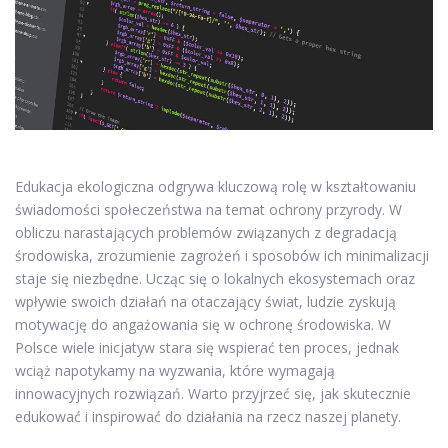
Edukacja ekologiczna odgrywa kluczową rolę w kształtowaniu
świadomości społeczeństwa na temat ochrony przyrody. W
obliczu narastających problemów związanych z degradacją
środowiska, zrozumienie zagrożeń i sposobów ich minimalizacji
staje się niezbędne. Ucząc się o lokalnych ekosystemach oraz
wpływie swoich działań na otaczający świat, ludzie zyskują
motywację do angażowania się w ochronę środowiska. W
Polsce wiele inicjatyw stara się wspierać ten proces, jednak
wciąż napotykamy na wyzwania, które wymagają
innowacyjnych rozwiązań. Warto przyjrzeć się, jak skutecznie
edukować i inspirować do działania na rzecz naszej planety.