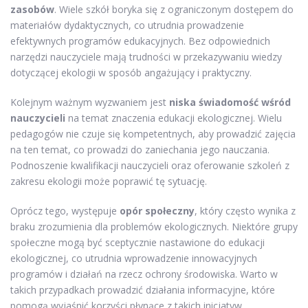
zasobów
. Wiele szkół boryka się z ograniczonym dostępem do
materiałów dydaktycznych, co utrudnia prowadzenie
efektywnych programów edukacyjnych. Bez odpowiednich
narzędzi nauczyciele mają trudności w przekazywaniu wiedzy
dotyczącej ekologii w sposób angażujący i praktyczny.
Kolejnym ważnym wyzwaniem jest
niska świadomość wśród
nauczycieli
na temat znaczenia edukacji ekologicznej. Wielu
pedagogów nie czuje się kompetentnych, aby prowadzić zajęcia
na ten temat, co prowadzi do zaniechania jego nauczania.
Podnoszenie kwalifikacji nauczycieli oraz oferowanie szkoleń z
zakresu ekologii może poprawić tę sytuację.
Oprócz tego, występuje
opór społeczny
, który często wynika z
braku zrozumienia dla problemów ekologicznych. Niektóre grupy
społeczne mogą być sceptycznie nastawione do edukacji
ekologicznej, co utrudnia wprowadzenie innowacyjnych
programów i działań na rzecz ochrony środowiska. Warto w
takich przypadkach prowadzić działania informacyjne, które
pomogą wyjaśnić korzyści płynące z takich inicjatyw.