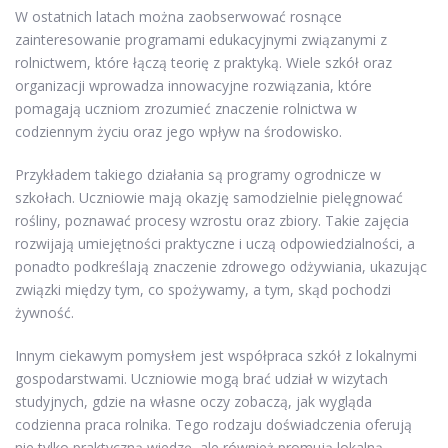
W ostatnich latach można zaobserwować rosnące
zainteresowanie programami edukacyjnymi związanymi z
rolnictwem, które łączą teorię z praktyką. Wiele szkół oraz
organizacji wprowadza innowacyjne rozwiązania, które
pomagają uczniom zrozumieć znaczenie rolnictwa w
codziennym życiu oraz jego wpływ na środowisko.
Przykładem takiego działania są programy ogrodnicze w
szkołach. Uczniowie mają okazję samodzielnie pielęgnować
rośliny, poznawać procesy wzrostu oraz zbiory. Takie zajęcia
rozwijają umiejętności praktyczne i uczą odpowiedzialności, a
ponadto podkreślają znaczenie zdrowego odżywiania, ukazując
związki między tym, co spożywamy, a tym, skąd pochodzi
żywność.
Innym ciekawym pomysłem jest współpraca szkół z lokalnymi
gospodarstwami. Uczniowie mogą brać udział w wizytach
studyjnych, gdzie na własne oczy zobaczą, jak wygląda
codzienna praca rolnika. Tego rodzaju doświadczenia oferują
nie tylko praktyczną wiedzę, ale również promują lokalną