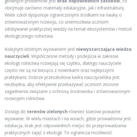
głównych problemów jest
brak odpowiednich zasobów
, co
obejmuje zarówno materiały edukacyjne, jak i infrastrukturę.
Wiele szkół dysponuje ograniczonymi środkami na naukę o
zrównoważonym rozwoju, co uniemożliwia uczniom
zdobywanie praktycznej wiedzy na temat ekosystemów i metod
ekologicznego rolnictwa.
Kolejnym istotnym wyzwaniem jest
niewystarczająca wiedza
nauczycieli
. Współczesne metody i podejścia w zakresie
ekologii rolnictwa rozwijają się szybko, dlatego nauczyciele
często nie są na bieżąco z nowinkami oraz najlepszymi
praktykami. Dobrze przeszkolona kadra nauczycielska jest
niezbędna, aby efektywnie przekazywać uczniom złożone
zagadnienia związane z ochroną środowiska i zrównoważonym
rozwojem rolnictwa.
Dostęp do
terenów zielonych
również stanowi poważne
wyzwanie. W wielu miastach i na wsiach, gdzie prowadzona jest
edukacja, brak jest odpowiednich miejsc do przeprowadzania
praktycznych zajęć z ekologii. To ogranicza możliwość