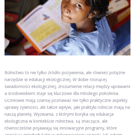
Rolnictwo to nie tylko źródło pożywienia, ale również potężne
narzędzie w edukacji ekologicznej. W dobie rosnącej
świadomości ekologicznej, zrozumienie relacji między uprawami
a środowiskiem staje się kluczowe dla młodego pokolenia.
Uczniowie mają szansę poznawać nie tylko praktyczne aspekty
uprawy żywności, ale także wpływ, jaki praktyki rolnicze mają na
naszą planetę. Wyzwania, z którymi boryka się edukacja
ekologiczna w kontekście rolnictwa, są znaczące, ale
równocześnie pojawiają się innowacyjne programy, które
angażują młodych ludzi w zrównoważony rozwój. Jak zatem