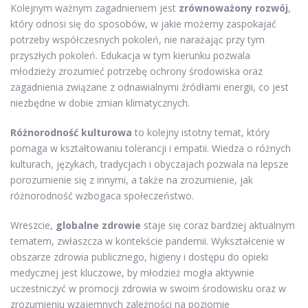
Kolejnym ważnym zagadnieniem jest
zrównoważony rozwój
,
który odnosi się do sposobów, w jakie możemy zaspokajać
potrzeby współczesnych pokoleń, nie narażając przy tym
przyszłych pokoleń. Edukacja w tym kierunku pozwala
młodzieży zrozumieć potrzebę ochrony środowiska oraz
zagadnienia związane z odnawialnymi źródłami energii, co jest
niezbędne w dobie zmian klimatycznych.
Różnorodność kulturowa
to kolejny istotny temat, który
pomaga w kształtowaniu tolerancji i empatii. Wiedza o różnych
kulturach, językach, tradycjach i obyczajach pozwala na lepsze
porozumienie się z innymi, a także na zrozumienie, jak
różnorodność wzbogaca społeczeństwo.
Wreszcie,
globalne zdrowie
staje się coraz bardziej aktualnym
tematem, zwłaszcza w kontekście pandemii. Wykształcenie w
obszarze zdrowia publicznego, higieny i dostępu do opieki
medycznej jest kluczowe, by młodzież mogła aktywnie
uczestniczyć w promocji zdrowia w swoim środowisku oraz w
zrozumieniu wzajemnych zależności na poziomie