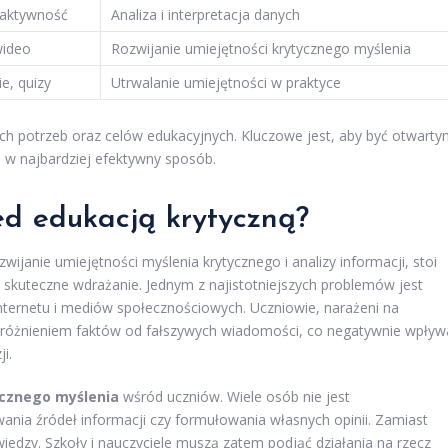
eraktywność
Analiza i interpretacja danych
wideo
Rozwijanie umiejętności krytycznego myślenia
e, quizy
Utrwalanie umiejętności w praktyce
ch potrzeb oraz celów edukacyjnych. Kluczowe jest, aby być otwart
h w najbardziej efektywny sposób.
ed edukacją krytyczną?
wijanie umiejętności myślenia krytycznego i analizy informacji, stoi
 skuteczne wdrażanie. Jednym z najistotniejszych problemów jest
internetu i mediów społecznościowych. Uczniowie, narażeni na
odróżnieniem faktów od fałszywych wiadomości, co negatywnie wpływ
i.
ycznego myślenia
wśród uczniów. Wiele osób nie jest
ania źródeł informacji czy formułowania własnych opinii. Zamiast
wiedzy. Szkoły i nauczyciele muszą zatem podjąć działania na rzecz