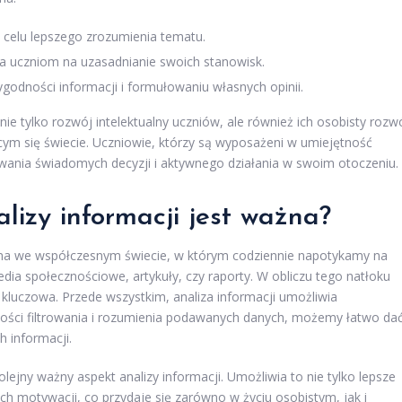
 celu lepszego zrozumienia tematu.
la uczniom na uzasadnianie swoich stanowisk.
godności informacji i formułowaniu własnych opinii.
ie tylko rozwój intelektualny uczniów, ale również ich osobisty rozw
cym się świecie. Uczniowie, którzy są wyposażeni w umiejętność
owania świadomych decyzji i aktywnego działania w swoim otoczeniu.
lizy informacji jest ważna?
otna we współczesnym świecie, w którym codziennie napotykamy na
edia społecznościowe, artykuły, czy raporty. W obliczu tego natłoku
ę kluczowa. Przede wszystkim, analiza informacji umożliwia
ności filtrowania i rozumienia podawanych danych, możemy łatwo da
h informacji.
ejny ważny aspekt analizy informacji. Umożliwia to nie tylko lepsze
ch motywacji, co przydaje się zarówno w życiu osobistym, jak i