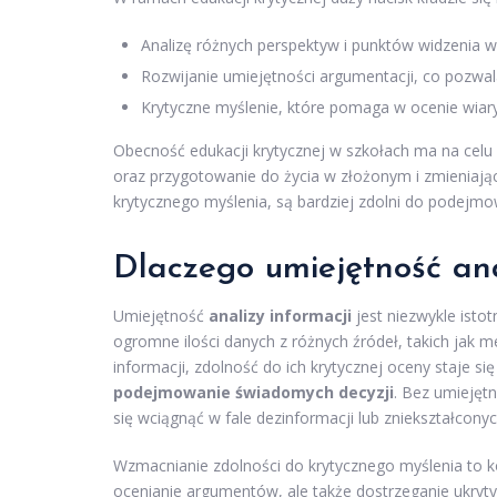
Analizę różnych perspektyw i punktów widzenia w
Rozwijanie umiejętności argumentacji, co pozwa
Krytyczne myślenie, które pomaga w ocenie wiary
Obecność edukacji krytycznej w szkołach ma na celu n
oraz przygotowanie do życia w złożonym i zmieniają
krytycznego myślenia, są bardziej zdolni do podejm
Dlaczego umiejętność ana
Umiejętność
analizy informacji
jest niezwykle ist
ogromne ilości danych z różnych źródeł, takich jak m
informacji, zdolność do ich krytycznej oceny staje si
podejmowanie świadomych decyzji
. Bez umiejęt
się wciągnąć w fale dezinformacji lub zniekształconyc
Wzmacnianie zdolności do krytycznego myślenia to kol
ocenianie argumentów, ale także dostrzeganie ukryty