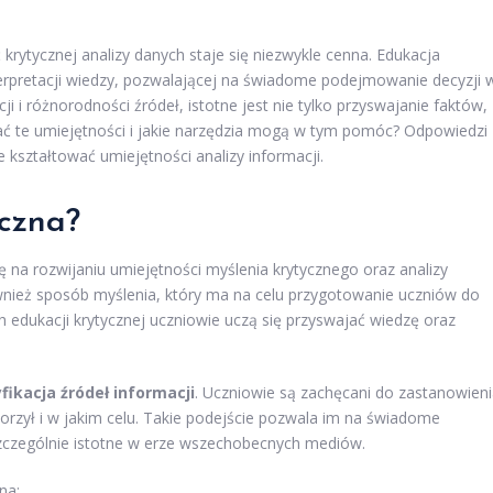
krytycznej analizy danych staje się niezwykle cenna. Edukacja
nterpretacji wiedzy, pozwalającej na świadome podejmowanie decyzji 
 i różnorodności źródeł, istotne jest nie tylko przyswajanie faktów,
ijać te umiejętności i jakie narzędzia mogą w tym pomóc? Odpowiedzi
e kształtować umiejętności analizy informacji.
yczna?
ię na rozwijaniu umiejętności myślenia krytycznego oraz analizy
również sposób myślenia, który ma na celu przygotowanie uczniów do
edukacji krytycznej uczniowie uczą się przyswajać wiedzę oraz
fikacja źródeł informacji
. Uczniowie są zachęcani do zastanowien
worzył i w jakim celu. Takie podejście pozwala im na świadome
t szczególnie istotne w erze wszechobecnych mediów.
na: