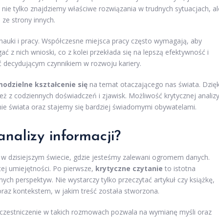
ie tylko znajdziemy właściwe rozwiązania w trudnych sytuacjach, al
 ze strony innych.
nauki i pracy. Współczesne miejsca pracy często wymagają, aby
ć z nich wnioski, co z kolei przekłada się na lepszą efektywność i
ć decydującym czynnikiem w rozwoju kariery.
odzielne kształcenie się
na temat otaczającego nas świata. Dzięk
też z codziennych doświadczeń i zjawisk. Możliwość krytycznej analiz
ie świata oraz stajemy się bardziej świadomymi obywatelami.
analizy informacji?
y w dzisiejszym świecie, gdzie jesteśmy zalewani ogromem danych.
ej umiejętności. Po pierwsze,
krytyczne czytanie
to istotna
nych perspektyw. Nie wystarczy tylko przeczytać artykuł czy książkę,
raz kontekstem, w jakim treść została stworzona.
Uczestniczenie w takich rozmowach pozwala na wymianę myśli oraz