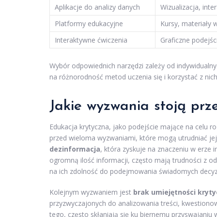
Aplikacje do analizy danych
Wizualizacja, int
Platformy edukacyjne
Kursy, materiały 
Interaktywne ćwiczenia
Graficzne podejści
Wybór odpowiednich narzędzi zależy od indywidualny
na różnorodność metod uczenia się i korzystać z nic
Jakie wyzwania stoją prz
Edukacja krytyczna, jako podejście mające na celu roz
przed wieloma wyzwaniami, które mogą utrudniać jej
dezinformacja
, która zyskuje na znaczeniu w erze 
ogromną ilość informacji, często mają trudności z 
na ich zdolność do podejmowania świadomych decyzj
Kolejnym wyzwaniem jest
brak umiejętności kryt
przyzwyczajonych do analizowania treści, kwestionow
tego, często skłaniają się ku biernemu przyswajaniu 