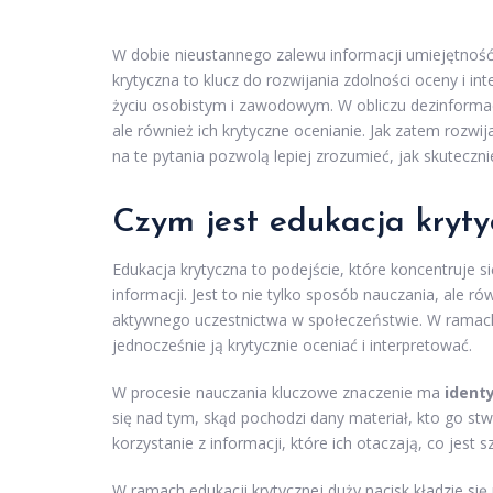
W dobie nieustannego zalewu informacji umiejętność 
krytyczna to klucz do rozwijania zdolności oceny i i
życiu osobistym i zawodowym. W obliczu dezinformacji
ale również ich krytyczne ocenianie. Jak zatem rozw
na te pytania pozwolą lepiej zrozumieć, jak skuteczni
Czym jest edukacja kryt
Edukacja krytyczna to podejście, które koncentruje s
informacji. Jest to nie tylko sposób nauczania, ale 
aktywnego uczestnictwa w społeczeństwie. W ramach 
jednocześnie ją krytycznie oceniać i interpretować.
W procesie nauczania kluczowe znaczenie ma
identy
się nad tym, skąd pochodzi dany materiał, kto go st
korzystanie z informacji, które ich otaczają, co jes
W ramach edukacji krytycznej duży nacisk kładzie się 