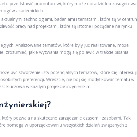
arto przedstawić promotorowi, który może doradzić lub zasugerowa
wymogów akademickich.
ię aktualnymi technologiami, badaniami i tematami, które są w centru
liwość pracy nad projektami, które są istotne i pożądane na rynku
iegłych. Analizowanie tematów, które były już realizowane, może
iej zrozumieć, jakie wyzwania mogą się pojawić w trakcie pisania
oże być stworzenie listy potencjalnych tematów, które Cię interesuj
sobistych preferencji. Wreszcie, nie bój się modyfikować tematu w
st kluczowa w każdym projekcie inżynierskim.
nżynierskiej?
k, który pozwala na skuteczne zarządzanie czasem i zasobami. Taki
które pomogą w uporządkowaniu wszystkich działań związanych z