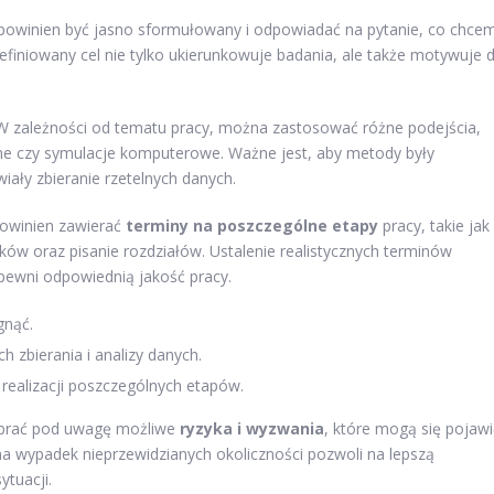
n powinien być jasno sformułowany i odpowiadać na pytanie, co chce
efiniowany cel nie tylko ukierunkowuje badania, ale także motywuje 
 W zależności od tematu pracy, można zastosować różne podejścia,
czne czy symulacje komputerowe. Ważne jest, aby metody były
ały zbieranie rzetelnych danych.
Powinien zawierać
terminy na poszczególne etapy
pracy, takie jak
ików oraz pisanie rozdziałów. Ustalenie realistycznych terminów
ewni odpowiednią jakość pracy.
gnąć.
zbierania i analizy danych.
ealizacji poszczególnych etapów.
ż brać pod uwagę możliwe
ryzyka i wyzwania
, które mogą się pojawi
i na wypadek nieprzewidzianych okoliczności pozwoli na lepszą
ytuacji.