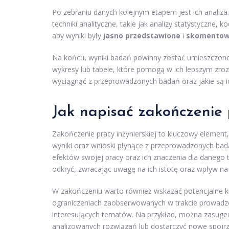
Po zebraniu danych kolejnym etapem jest ich analiz
techniki analityczne, takie jak analizy statystyczn
aby wyniki były
jasno przedstawione
i
skomento
Na końcu, wyniki badań powinny zostać umieszczone 
wykresy lub tabele, które pomogą w ich lepszym zr
wyciągnąć z przeprowadzonych badań oraz jakie są ich 
Jak napisać zakończenie p
Zakończenie pracy inżynierskiej to kluczowy elemen
wyniki oraz wnioski płynące z przeprowadzonych bada
efektów swojej pracy oraz ich znaczenia dla dane
odkryć, zwracając uwagę na ich istotę oraz wpływ na
W zakończeniu warto również wskazać potencjalne ki
ograniczeniach zaobserwowanych w trakcie prowadze
interesujących tematów. Na przykład, można zasug
analizowanych rozwiązań lub dostarczyć nowe spojrz