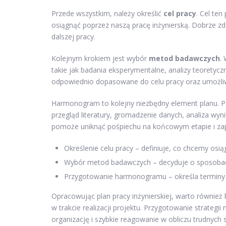
Przede wszystkim, należy określić
cel pracy
. Cel te
osiągnąć poprzez naszą pracę inżynierską. Dobrze zd
dalszej pracy.
Kolejnym krokiem jest wybór
metod badawczych
.
takie jak badania eksperymentalne, analizy teorety
odpowiednio dopasowane do celu pracy oraz umożliwi
Harmonogram to kolejny niezbędny element planu. 
przegląd literatury, gromadzenie danych, analiza wyn
pomoże uniknąć pośpiechu na końcowym etapie i zap
Określenie celu pracy – definiuje, co chcemy osią
Wybór metod badawczych – decyduje o sposobach 
Przygotowanie harmonogramu – określa terminy r
Opracowując plan pracy inżynierskiej, warto równie
w trakcie realizacji projektu. Przygotowanie strategi
organizację i szybkie reagowanie w obliczu trudnych s