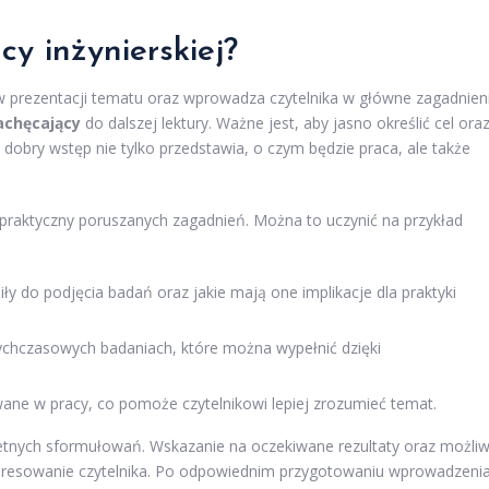
y inżynierskiej?
 w prezentacji tematu oraz wprowadza czytelnika w główne zagadnien
achęcający
do dalszej lektury. Ważne jest, aby jasno określić cel ora
obry wstęp nie tylko przedstawia, o czym będzie praca, ale także
praktyczny poruszanych zagadnień. Można to uczynić na przykład
y do podjęcia badań oraz jakie mają one implikacje dla praktyki
dotychczasowych badaniach, które można wypełnić dzięki
ane w pracy, co pomoże czytelnikowi lepiej zrozumieć temat.
retnych sformułowań. Wskazanie na oczekiwane rezultaty oraz możli
resowanie czytelnika. Po odpowiednim przygotowaniu wprowadzenia