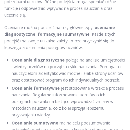
potrzebami uczniów. Różne podejścia mogą spełniać różne
funkcje i odpowiednio wpływać na proces nauczania oraz
uczenia się.
Ocenianie można podzielić na trzy główne typy:
ocenianie
diagnostyczne
,
formacyjne
i
sumatywne
. Każde z tych
podejść ma swoje unikalne zalety i może przyczynić się do
lepszego zrozumienia postępów uczniów.
Ocenianie diagnostyczne
polega na analizie umiejętności
i wiedzy uczniów na początku cyklu nauczania. Pomaga to
nauczycielom zidentyfikować mocne i słabe strony uczniów
oraz dostosować program do ich indywidualnych potrzeb.
Ocenianie formatywne
jest stosowane w trakcie procesu
nauczania. Regularne informowanie uczniów o ich
postępach pozwala na bieżąco wprowadzać zmiany w
metodach nauczania, co z kolei sprzyja lepszemu
przyswajaniu wiedzy.
Ocenianie sumatywne
ma na celu podsumowanie
osiągnięć ucznia na zakończenie kursu lub etapu nauczania.