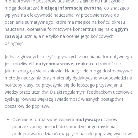
monitorowanie postępów uczniów. Dzięki temu nauczyciele
mogą dostarczać
bieżącą informację zwrotną
, co znacząco
wpływa na efektywność nauczania. W przeciwieństwie do
oceniania sumatywnego, które ma miejsce na końcu okresu
nauczania, ocenianie formatywne koncentruje się na
ciągłym
rozwoju
ucznia, a nie tylko na ocenie jego końcowych
osiągnięć.
Jedną z głównych korzyści płynących z oceniania formatywnego
jest możliwość
natychmiastowej reakcji
na trudności, z
jakimi zmagają się uczniowie. Nauczyciele mogą dostosowywać
metody nauczania oraz materiały dydaktyczne w odpowiedzi na
potrzeby klasy, co przyczynia się do lepszego przyswajania
wiedzy przez uczniów. Dzięki regularnym feedbackom uczniowie
zyskują również większą świadomość własnych postępów i
obszarów do poprawy.
Ocenianie formatywne wspiera
motywację
uczniów
poprzez zachęcanie ich do samodzielnego myślenia i
podejmowania działań mających na celu poprawę wyników.