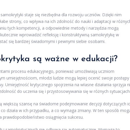
i samokrytyki staje się niezbędna dla rozwoju uczniów. Dzięki nim
łabe strony, co wpływa na ich zdolność do nauki i adaptacji w różnyc
janiu tych kompetencji, a odpowiednie metody i narzędzia mogą
skutecznie wprowadzić refleksję i konstruktywną samokrytykę w
stać się bardziej świadomymi i pewnymi siebie osobami.
okrytyka są ważne w edukacji?
entami procesu edukacyjnego, ponieważ umożliwiają uczniom
tym umiejętnościom, młodzi ludzie mogą lepiej ocenić swoje postępy
. Umiejętność krytycznego spojrzenia na własne działania sprzyja n
dolność do uczenia się i przystosowywania się w różnych sytuacjach
mają większą szansę na świadome podejmowanie decyzji dotyczących i
ić, co działa w ich przypadku, a co wymaga zmiany. W ten sposób mog
a prawdopodobieństwo osiągnięcia sukcesu.
ch i samokrytycznych nie odbywa się automatycznie. Wymaga to