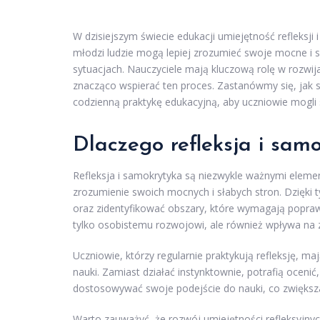
W dzisiejszym świecie edukacji umiejętność refleksji 
młodzi ludzie mogą lepiej zrozumieć swoje mocne i s
sytuacjach. Nauczyciele mają kluczową rolę w rozwi
znacząco wspierać ten proces. Zastanówmy się, jak 
codzienną praktykę edukacyjną, aby uczniowie mogli 
Dlaczego refleksja i sam
Refleksja i samokrytyka są niezwykle ważnymi elem
zrozumienie swoich mocnych i słabych stron. Dzięki 
oraz zidentyfikować obszary, które wymagają poprawy
tylko osobistemu rozwojowi, ale również wpływa na z
Uczniowie, którzy regularnie praktykują refleksję, 
nauki. Zamiast działać instynktownie, potrafią ocen
dostosowywać swoje podejście do nauki, co zwiększ
Warto zauważyć, że rozwój umiejętności refleksyjny