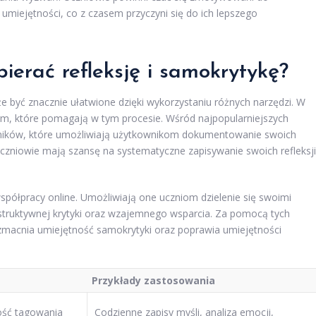
umiejętności, co z czasem przyczyni się do ich lepszego
ierać refleksję i samokrytykę?
że być znacznie ułatwione dzięki wykorzystaniu różnych narzędzi. W
atform, które pomagają w tym procesie. Wśród najpopularniejszych
enników, które umożliwiają użytkownikom dokumentowanie swoich
czniowie mają szansę na systematyczne zapisywanie swoich refleksji
półpracy online. Umożliwiają one uczniom dzielenie się swoimi
struktywnej krytyki oraz wzajemnego wsparcia. Za pomocą tych
zmacnia umiejętność samokrytyki oraz poprawia umiejętności
Przykłady zastosowania
ość tagowania
Codzienne zapisy myśli, analiza emocji,