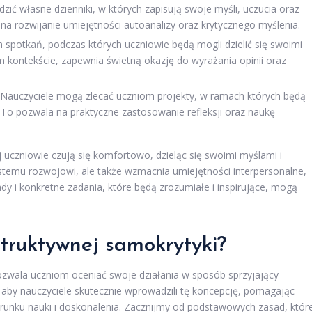
ć własne dzienniki, w których zapisują swoje myśli, uczucia oraz
na rozwijanie umiejętności autoanalizy oraz krytycznego myślenia.
 spotkań, podczas których uczniowie będą mogli dzielić się swoimi
 kontekście, zapewnia świetną okazję do wyrażania opinii oraz
Nauczyciele mogą zlecać uczniom projekty, w ramach których będą
. To pozwala na praktyczne zastosowanie refleksji oraz naukę
 uczniowie czują się komfortowo, dzieląc się swoimi myślami i
bistemu rozwojowi, ale także wzmacnia umiejętności interpersonalne,
dy i konkretne zadania, które będą zrozumiałe i inspirujące, mogą
truktywnej samokrytyki?
zwala uczniom oceniać swoje działania w sposób sprzyjający
aby nauczyciele skutecznie wprowadzili tę koncepcję, pomagając
erunku nauki i doskonalenia. Zacznijmy od podstawowych zasad, któr