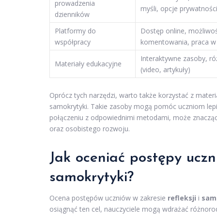
prowadzenia
myśli, opcje prywatnośc
dzienników
Platformy do
Dostęp online, możliwo
współpracy
komentowania, praca w
Interaktywne zasoby, r
Materiały edukacyjne
(video, artykuły)
Oprócz tych narzędzi, warto także korzystać z materia
samokrytyki. Takie zasoby mogą pomóc uczniom lepiej
połączeniu z odpowiednimi metodami, może znacząc
oraz osobistego rozwoju.
Jak oceniać postępy ucznió
samokrytyki?
Ocena postępów uczniów w zakresie
refleksji
i
sam
osiągnąć ten cel, nauczyciele mogą wdrażać różnor