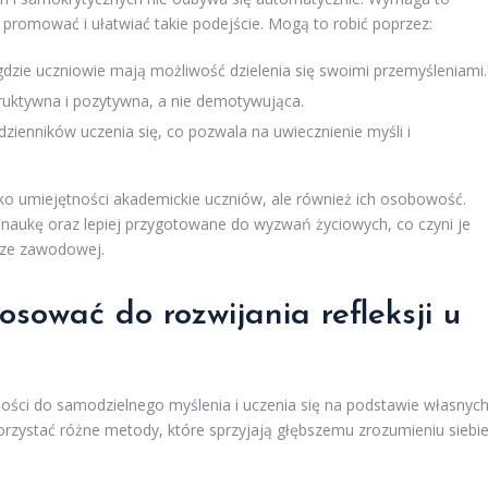
ą promować i ułatwiać takie podejście. Mogą to robić poprzez:
dzie uczniowie mają możliwość dzielenia się swoimi przemyśleniami.
truktywna i pozytywna, a nie demotywująca.
dzienników uczenia się, co pozwala na uwiecznienie myśli i
tylko umiejętności akademickie uczniów, ale również ich osobowość.
a naukę oraz lepiej przygotowane do wyzwań życiowych, co czyni je
erze zawodowej.
sować do rozwijania refleksji u
lności do samodzielnego myślenia i uczenia się na podstawie własnyc
orzystać różne metody, które sprzyjają głębszemu zrozumieniu siebi