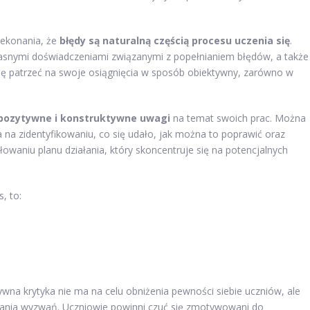
zekonania, że
błędy są naturalną częścią procesu uczenia się
.
łasnymi doświadczeniami związanymi z popełnianiem błędów, a także
 się patrzeć na swoje osiągnięcia w sposób obiektywny, zarówno w
pozytywne i konstruktywne uwagi
na temat swoich prac. Można
 na zidentyfikowaniu, co się udało, jak można to poprawić oraz
owaniu planu działania, który skoncentruje się na potencjalnych
, to:
tywna krytyka nie ma na celu obniżenia pewności siebie uczniów, ale
wania wyzwań. Uczniowie powinni czuć się zmotywowani do