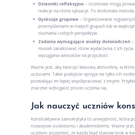
Dzienniki refleksyjne
– Uczniowie mogą prowadzi
reakcje na różne sytuacje. To doskonała metoda 
Dyskusje grupowe
– Organizowanie regularnych
przemyśleniami w małych grupach lub w większym
słuchania cudzych perspektyw.
Zadania wymagające analizy doświadczeń
– 
musieli zanalizować różne wydarzenia z ich życia
wyciągania wniosków na przyszłość.
Ważne jest, aby tworzyć klasową atmosferę, w której
uczuciami. Takie podejście sprzyja nie tylko ich oso
pozwalając im lepiej współpracować z innymi. Przykła
znacznie wzbogacić proces uczenia się.
Jak nauczyć uczniów kons
Konstruktywna samokrytyka to umiejętność, która po
rozwojowi osobistemu i akademickiemu. Ważne jest, 
uczniom zrozumieć, że każdy błąd stanowi krok w ki