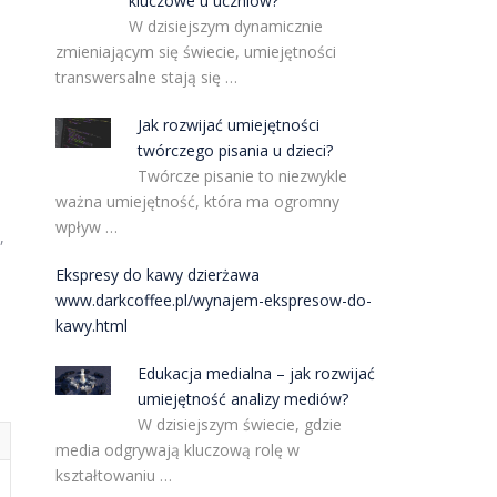
kluczowe u uczniów?
W dzisiejszym dynamicznie
zmieniającym się świecie, umiejętności
transwersalne stają się …
Jak rozwijać umiejętności
twórczego pisania u dzieci?
Twórcze pisanie to niezwykle
ważna umiejętność, która ma ogromny
wpływ …
,
Ekspresy do kawy dzierżawa
www.darkcoffee.pl/wynajem-ekspresow-do-
kawy.html
Edukacja medialna – jak rozwijać
umiejętność analizy mediów?
W dzisiejszym świecie, gdzie
media odgrywają kluczową rolę w
kształtowaniu …