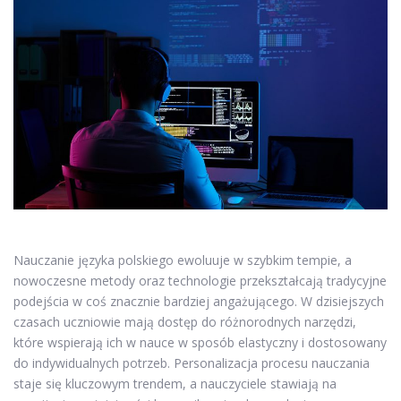
Nauczanie języka polskiego ewoluuje w szybkim tempie, a
nowoczesne metody oraz technologie przekształcają tradycyjne
podejścia w coś znacznie bardziej angażującego. W dzisiejszych
czasach uczniowie mają dostęp do różnorodnych narzędzi,
które wspierają ich w nauce w sposób elastyczny i dostosowany
do indywidualnych potrzeb. Personalizacja procesu nauczania
staje się kluczowym trendem, a nauczyciele stawiają na