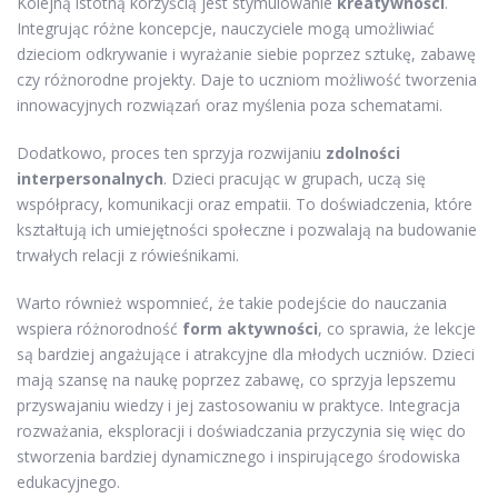
Kolejną istotną korzyścią jest stymulowanie
kreatywności
.
Integrując różne koncepcje, nauczyciele mogą umożliwiać
dzieciom odkrywanie i wyrażanie siebie poprzez sztukę, zabawę
czy różnorodne projekty. Daje to uczniom możliwość tworzenia
innowacyjnych rozwiązań oraz myślenia poza schematami.
Dodatkowo, proces ten sprzyja rozwijaniu
zdolności
interpersonalnych
. Dzieci pracując w grupach, uczą się
współpracy, komunikacji oraz empatii. To doświadczenia, które
kształtują ich umiejętności społeczne i pozwalają na budowanie
trwałych relacji z rówieśnikami.
Warto również wspomnieć, że takie podejście do nauczania
wspiera różnorodność
form aktywności
, co sprawia, że lekcje
są bardziej angażujące i atrakcyjne dla młodych uczniów. Dzieci
mają szansę na naukę poprzez zabawę, co sprzyja lepszemu
przyswajaniu wiedzy i jej zastosowaniu w praktyce. Integracja
rozważania, eksploracji i doświadczania przyczynia się więc do
stworzenia bardziej dynamicznego i inspirującego środowiska
edukacyjnego.