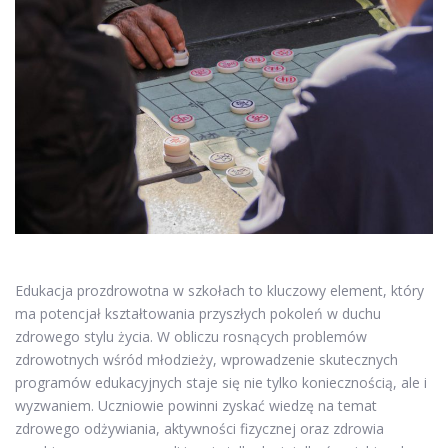
Edukacja prozdrowotna w szkołach to kluczowy element, który
ma potencjał kształtowania przyszłych pokoleń w duchu
zdrowego stylu życia. W obliczu rosnących problemów
zdrowotnych wśród młodzieży, wprowadzenie skutecznych
programów edukacyjnych staje się nie tylko koniecznością, ale i
wyzwaniem. Uczniowie powinni zyskać wiedzę na temat
zdrowego odżywiania, aktywności fizycznej oraz zdrowia