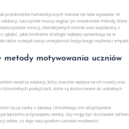
ki przedmiotów humanistycznych stanowi nie lada wyzwanie. W
in edukacji, nauczyciele muszą sięgnąć po nowatorskie metody, które
ykorzystanie emocji, interaktywnych technik oraz współpracy z
zgłębić, jakie konkretne strategie najlepiej sprawdzają się w
ale także rozwijali swoje umiejętności krytycznego myślenia i empatii.
sze metody motywowania uczniów
ntem wnętrza edukacji, który znacznie wpływa na ich rozwój oraz
na różnorodnych podejściach, które są dostosowane do unikalnych
 które łączą naukę z zabawą. Umożliwiają one utrzymywanie
yja lepszemu przyswajaniu wiedzy. Gry mogą być stosowane zarów
acji online, co daje nauczycielom szerokie możliwości.