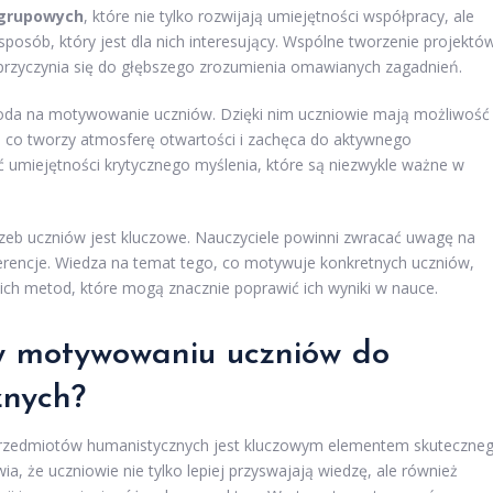
 grupowych
, które nie tylko rozwijają umiejętności współpracy, ale
osób, który jest dla nich interesujący. Wspólne tworzenie projektó
przyczynia się do głębszego zrozumienia omawianych zagadnień.
da na motywowanie uczniów. Dzięki nim uczniowie mają możliwość
i, co tworzy atmosferę otwartości i zachęca do aktywnego
ć umiejętności krytycznego myślenia, które są niezwykle ważne w
eb uczniów jest kluczowe. Nauczyciele powinni zwracać uwagę na
erencje. Wiedza na temat tego, co motywuje konkretnych uczniów,
ch metod, które mogą znacznie poprawić ich wyniki w nauce.
w motywowaniu uczniów do
znych?
rzedmiotów humanistycznych jest kluczowym elementem skuteczne
, że uczniowie nie tylko lepiej przyswajają wiedzę, ale również