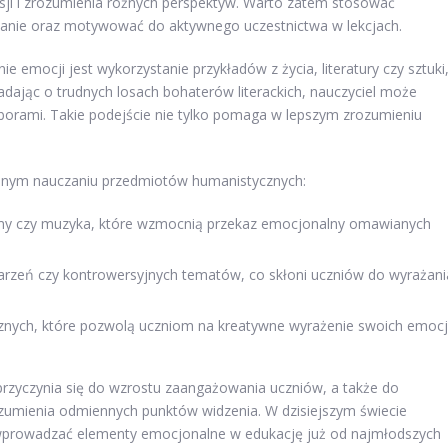
ksji i zrozumienia różnych perspektyw. Warto zatem stosować
wanie oraz motywować do aktywnego uczestnictwa w lekcjach.
emocji jest wykorzystanie przykładów z życia, literatury czy sztuki
dając o trudnych losach bohaterów literackich, nauczyciel może
wyborami. Takie podejście nie tylko pomaga w lepszym zrozumieniu
iennym nauczaniu przedmiotów humanistycznych:
filmy czy muzyka, które wzmocnią przekaz emocjonalny omawianych
arzeń czy kontrowersyjnych tematów, co skłoni uczniów do wyrażani
znych, które pozwolą uczniom na kreatywne wyrażenie swoich emocj
przyczynia się do wzrostu zaangażowania uczniów, a także do
rozumienia odmiennych punktów widzenia. W dzisiejszym świecie
o wprowadzać elementy emocjonalne w edukację już od najmłodszych