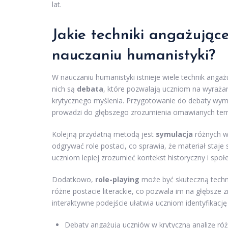
lat.
Jakie techniki angażują
nauczaniu humanistyki?
W nauczaniu humanistyki istnieje wiele technik anga
nich są
debata
, które pozwalają uczniom na wyrażan
krytycznego myślenia. Przygotowanie do debaty wym
prowadzi do głębszego zrozumienia omawianych te
Kolejną przydatną metodą jest
symulacja
różnych wy
odgrywać role postaci, co sprawia, że materiał staje
uczniom lepiej zrozumieć kontekst historyczny i społ
Dodatkowo,
role-playing
może być skuteczną techni
różne postacie literackie, co pozwala im na głębsze
interaktywne podejście ułatwia uczniom identyfikację
Debaty angażują uczniów w krytyczną analizę ró