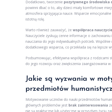
Dodatkowo, tworzenie
pozytywnego środowiska 
powinni dbać o to, aby dzieci miały komfortowe mie
atmosfera sprzyjająca nauce. Wsparcie emocjonalne i
istotną rolę.
Warto również zauważyć, że
współpraca nauczyciel
Nauczyciele zyskują cenne informacje o zachowaniu
nauczania do jego indywidualnych potrzeb. Wspólnie
dodatkowego wsparcia, co przekłada się na lepsze w
Podsumowując, efektywna współpraca z rodzicami st
do jego rozwoju oraz zwiększenia zaangażowania w 
Jakie są wyzwania w mot
przedmiotów humanistyc
Motywowanie uczniów do nauki przedmiotów humanis
głównych problemów jest
brak zainteresowania
ze
nie są praktyczne lub użyteczne w przyszłym życiu 