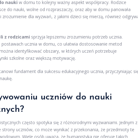
do nauki
w domu to kolejny ważny aspekt współpracy. Rodzice
jsce do nauki, wolne od rozpraszaczy, oraz aby w domu panowała
 zrozumienie dla wyzwań, z jakimi dzieci się mierzą, również odgryw
i z rodzicami
sprzyja lepszemu zrozumieniu potrzeb ucznia.
 i postawach ucznia w domu, co ułatwia dostosowanie metod
 można identyfikować obszary, w których uczeń potrzebuje
yniki szkolne oraz większą motywację.
anowi fundament dla sukcesu edukacyjnego ucznia, przyczyniając si
naukę.
ywowaniu uczniów do nauki
znych?
tycznych często spotyka się z różnorodnymi wyzwaniami. Jednym z
 strony uczniów, co może wynikać z przekonania, że przedmioty te
zawodowym. Wiele osób uważa, że humanistyka nie oferuje takich