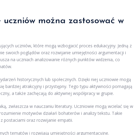
ce uczniów można zastosować w
żujących uczniów, które mogą wzbogacić proces edukacyjny. Jedną z
ie swoich poglądów oraz rozwijanie umiejętności argumentacji i
usza na uczniach analizowanie różnych punktów widzenia, co
matów.
darzeń historycznych lub społecznych. Dzięki niej uczniowie mogą
 się bardziej atrakcyjny i przystępny. Tego typu aktywności pomagają
eczny, a także zachęcają do aktywnej współpracy w grupie.
ką, zwłaszcza w nauczaniu literatury. Uczniowie mogą wcielać się w
 zrozumienie motywów działań bohaterów i analizy tekstu. Takie
 z postaciami oraz rozwijanie empatii.
żnych tematów i rozwijają umiejętności argumentacyjne.