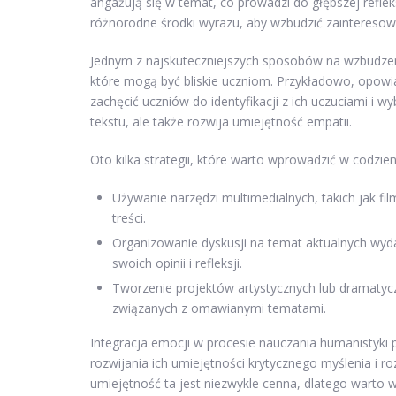
angażują się w temat, co prowadzi do głębszej refle
różnorodne środki wyrazu, aby wzbudzić zaintereso
Jednym z najskuteczniejszych sposobów na wzbudzenie 
które mogą być bliskie uczniom. Przykładowo, opowia
zachęcić uczniów do identyfikacji z ich uczuciami i 
tekstu, ale także rozwija umiejętność empatii.
Oto kilka strategii, które warto wprowadzić w codz
Używanie narzędzi multimedialnych, takich jak 
treści.
Organizowanie dyskusji na temat aktualnych wyd
swoich opinii i refleksji.
Tworzenie projektów artystycznych lub dramatyc
związanych z omawianymi tematami.
Integracja emocji w procesie nauczania humanistyki 
rozwijania ich umiejętności krytycznego myślenia i 
umiejętność ta jest niezwykle cenna, dlatego wart