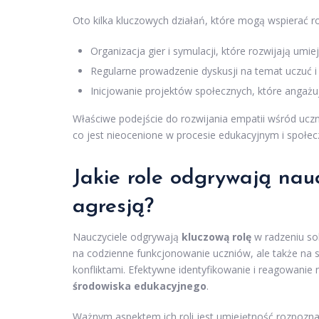
Oto kilka kluczowych działań, które mogą wspierać 
Organizacja gier i symulacji, które rozwijają umi
Regularne prowadzenie dyskusji na temat uczuć i 
Inicjowanie projektów społecznych, które angaż
Właściwe podejście do rozwijania empatii wśród ucz
co jest nieocenione w procesie edukacyjnym i społe
Jakie role odgrywają nauc
agresją?
Nauczyciele odgrywają
kluczową rolę
w radzeniu sob
na codzienne funkcjonowanie uczniów, ale także na s
konfliktami. Efektywne identyfikowanie i reagowani
środowiska edukacyjnego
.
Ważnym aspektem ich roli jest umiejętność rozpoz