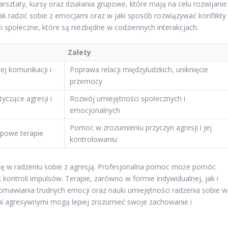
rsztaty, kursy oraz działania grupowe, które mają na celu rozwijanie
jak radzić sobie z emocjami oraz w jaki sposób rozwiązywać konflikty
i społeczne, które są niezbędne w codziennych interakcjach.
Zalety
j komunikacji i
Poprawa relacji międzyludzkich, uniknięcie
przemocy
tyczące agresji i
Rozwój umiejętności społecznych i
emocjonalnych
Pomoc w zrozumieniu przyczyn agresji i jej
upowe terapie
kontrolowaniu
olę w radzeniu sobie z agresją. Profesjonalna pomoc może pomóc
kontroli impulsów. Terapie, zarówno w formie indywidualnej, jak i
mawiania trudnych emocji oraz nauki umiejętności radzenia sobie w
mi agresywnymi mogą lepiej zrozumieć swoje zachowanie i