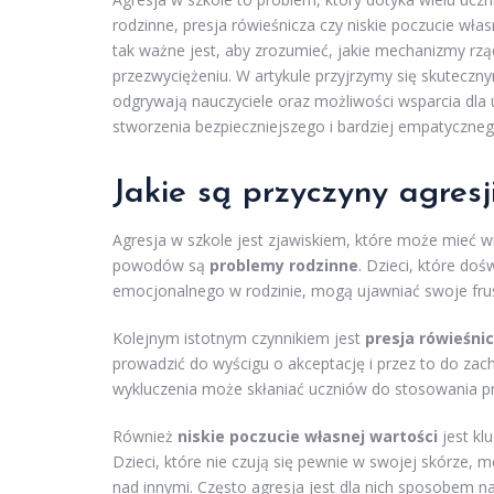
rodzinne, presja rówieśnicza czy niskie poczucie wła
tak ważne jest, aby zrozumieć, jakie mechanizmy r
przezwyciężeniu. W artykule przyjrzymy się skutecznym
odgrywają nauczyciele oraz możliwości wsparcia dla 
stworzenia bezpieczniejszego i bardziej empatyczne
Jakie są przyczyny agresj
Agresja w szkole jest zjawiskiem, które może mieć wi
powodów są
problemy rodzinne
. Dzieci, które do
emocjonalnego w rodzinie, mogą ujawniać swoje fru
Kolejnym istotnym czynnikiem jest
presja rówieśni
prowadzić do wyścigu o akceptację i przez to do z
wykluczenia może skłaniać uczniów do stosowania pr
Również
niskie poczucie własnej wartości
jest kl
Dzieci, które nie czują się pewnie w swojej skórz
nad innymi. Często agresja jest dla nich sposobem n