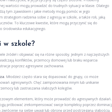
snej wartości mogą prowadzić do trudnych sytuacji w klasie. Dlatego
ządzą tym zjawiskiem i jakie metody mogą pomóc w jego
 strategiom radzenia sobie z agresją w szkole, a także roli, jaką
uczniów. To kluczowe kwestie, które mogą przyczynić się do
go środowiska edukacyjnego.
i w szkole?
ele źródeł i objawiać się na różne sposoby. Jednym z najczęstszych
świadczają konfliktów, przemocy domowej lub braku wsparcia
stracje poprzez agresywne zachowania.
cza
. Młodzież często stara się dopasować do grupy, co może
achowań agresywnych. Chęć zaimponowania innym lub unikanie
zemocy lub zastraszania słabszych kolegów.
uczowym elementem, który może prowadzić do agresywnych działań.
e, mogą próbować zrekompensować swoje kompleksy poprzez dominacj
a zwrócenie na siebie uwagi lub obronę przed postrzeganą słabością.