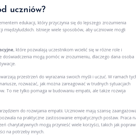
ód uczniów?
ementem edukacji, który przyczynia się do lepszego zrozumienia
i międzyludzkich. Istnieje wiele sposobów, aby uczniowie mogli
acyjne
, które pozwalają uczestnikom wcielić się w różne role i
akie doświadczenia mogą pomóc w zrozumieniu, dlaczego dana osoba
tywacje.
stwarzają przestrzeń do wyrażania swoich myśli i uczuć. W ramach tyc
ariusze, rozważać, jak można zareagować w trudnych sytuacjach
ków. To nie tylko pomaga w budowaniu empatii, ale także rozwija
arzędziem do rozwijania empatii. Uczniowie mają szansę zaangażow
o pozwala na praktyczne zastosowanie empatycznych postaw. Praca n
zeń charytatywnych mogą przynieść wiele korzyści, takich jak popra
ści na potrzeby innych.