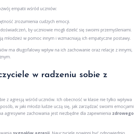
rozwój empatii wśród uczniów:
ejętność zrozumienia cudzych emocji.
doświadczeń, by uczniowie mogli dzielić się swoimi przemyśleniami.
ują młodzież w pomoc innym i wzmacniają ich empatyczne postawy.
niów ma długofalowy wpływ na ich zachowanie oraz relacje z innymi,
cznym.
zyciele w radzeniu sobie z
ie z agresją wśród uczniów. Ich obecność w klasie nie tylko wpływa
posób, w jaki młodzi ludzie uczą się, jak zarządzać swoimi emocjami 
e na agresywne zachowania jest niezbędne dla zapewnienia
zdrowego
nawania
sygnałów agresji
. Nauczyciele powinni być odpowiednio