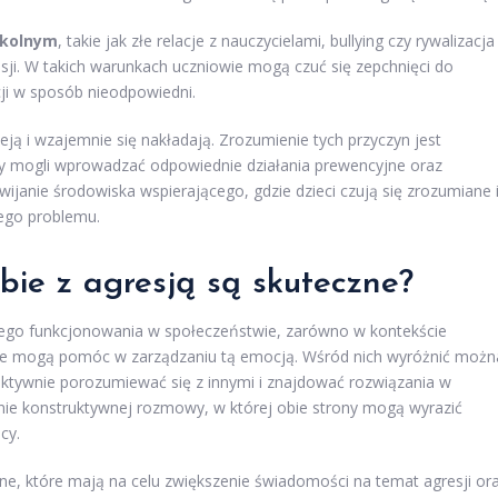
zkolnym
, takie jak złe relacje z nauczycielami, bullying czy rywalizacja
ji. W takich warunkach uczniowie mogą czuć się zepchnięci do
i w sposób nieodpowiedni.
ją i wzajemnie się nakładają. Zrozumienie tych przyczyn jest
aby mogli wprowadzać odpowiednie działania prewencyjne oraz
ijanie środowiska wspierającego, gdzie dzieci czują się zrozumiane 
ego problemu.
bie z agresją są skuteczne?
wego funkcjonowania w społeczeństwie, zarówno w kontekście
które mogą pomóc w zarządzaniu tą emocją. Wśród nich wyróżnić możn
efektywnie porozumiewać się z innymi i znajdować rozwiązania w
nie konstruktywnej rozmowy, w której obie strony mogą wyrazić
cy.
, które mają na celu zwiększenie świadomości na temat agresji or