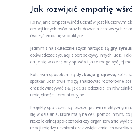
Jak rozwijać empatię wśr
Rozwijanie empatii wśród uczniów jest kluczowym el
emocji innych osób oraz budowania zdrowszych relacj
ćwiczyć empatię w praktyce.
Jednym z najskuteczniejszych narzędzi są
gry symul
doświadczać sytuacji z perspektywy innych ludzi. T
czuje się w określony sposób i jakie mogą być jej mo
Kolejnym sposobem są
dyskusje grupowe
, które 
spotkań uczniowie mogą analizować różnorodne scen
oraz dowiadywać się, jakie są odczucia ich rówieśni
umiejętności komunikacyjne.
Projekty społeczne są jeszcze jednym efektywnym n
się w działania, które mają na celu pomoc innym, c
rzecz lokalnej społeczności czy organizowanie wydar
relacji między uczniami oraz zwiększenie ich wrażliwo