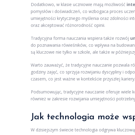
Dodatkowo, w klasie uczniowie mają możliwość
int
pomysłów i doświadczeń, co wzbogaca proces uczenia
umiejętności krytycznego myślenia oraz zdolności int
oraz akceptować różnorodność opinii.
Tradycyjna forma nauczania wspiera także rozwój
um
do poznawania rówieśników, co wpływa na budowanie 
są kluczowe nie tylko w szkole, ale także w później
Warto zauważyć, że tradycyjne nauczanie pozwala r
godziny zajęć, co sprzyja rozwijaniu dyscypliny i o
czasem, co jest ważne w kontekście przyszłej kariery
Podsumowując, tradycyjne nauczanie oferuje wiele kor
również w zakresie rozwijania umiejętności potrzebn
Jak technologia może wsp
W dzisiejszym świecie technologia odgrywa kluczową