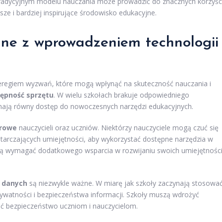
tradycyjnym modelu nauczania może prowadzić do znacznych korzyśc
sze i bardziej inspirujące środowisko edukacyjne.
ane z wprowadzeniem technologii
zeregiem wyzwań, które mogą wpłynąć na skuteczność nauczania i
ępność sprzętu
. W wielu szkołach brakuje odpowiedniego
 mają równy dostęp do nowoczesnych narzędzi edukacyjnych.
frowe
nauczycieli oraz uczniów. Niektórzy nauczyciele mogą czuć się
starczających umiejętności, aby wykorzystać dostępne narzędzia w
mogą wymagać dodatkowego wsparcia w rozwijaniu swoich umiejętnośc
 danych
są niezwykle ważne. W miarę jak szkoły zaczynają stosowa
rywatności i bezpieczeństwa informacji. Szkoły muszą wdrożyć
ć bezpieczeństwo uczniom i nauczycielom.