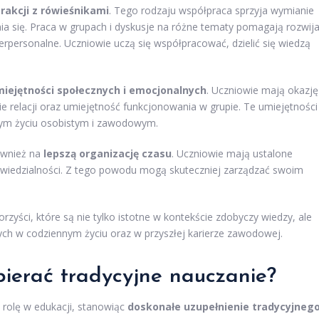
erakcji z rówieśnikami
. Tego rodzaju współpraca sprzyja wymianie
 się. Praca w grupach i dyskusje na różne tematy pomagają rozwij
erpersonalne. Uczniowie uczą się współpracować, dzielić się wiedzą
iejętności społecznych i emocjonalnych
. Uczniowie mają okazję
relacji oraz umiejętność funkcjonowania w grupie. Te umiejętności
szym życiu osobistym i zawodowym.
ównież na
lepszą organizację czasu
. Uczniowie mają ustalone
dpowiedzialności. Z tego powodu mogą skuteczniej zarządzać swoim
.
zyści, które są nie tylko istotne w kontekście zdobyczy wiedzy, ale
ych w codziennym życiu oraz w przyszłej karierze zawodowej.
ierać tradycyjne nauczanie?
 rolę w edukacji, stanowiąc
doskonałe uzupełnienie tradycyjneg