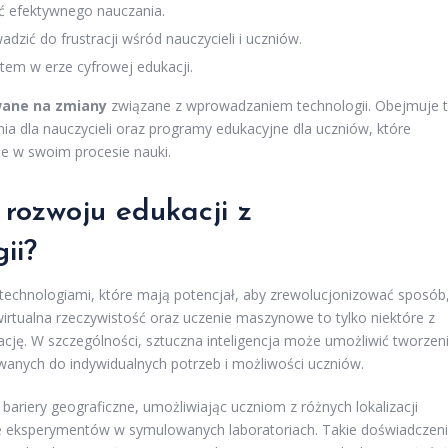
ć efektywnego nauczania.
zić do frustracji wśród nauczycieli i uczniów.
tem w erze cyfrowej edukacji.
ane na zmiany
związane z wprowadzaniem technologii. Obejmuje 
lenia dla nauczycieli oraz programy edukacyjne dla uczniów, które
ie w swoim procesie nauki.
 rozwoju edukacji z
ii?
 technologiami, które mają potencjał, aby zrewolucjonizować sposób
 wirtualna rzeczywistość oraz uczenie maszynowe to tylko niektóre z
cję. W szczególności, sztuczna inteligencja może umożliwić tworzen
nych do indywidualnych potrzeb i możliwości uczniów.
ariery geograficzne, umożliwiając uczniom z różnych lokalizacji
e eksperymentów w symulowanych laboratoriach. Takie doświadczen