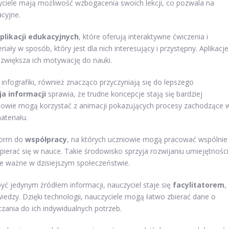
yciele mają możliwość wzbogacenia swoich lekcji, co pozwala na
cyjne.
plikacji edukacyjnych
, które oferują interaktywne ćwiczenia i
y w sposób, który jest dla nich interesujący i przystępny. Aplikacje
 zwiększa ich motywację do nauki.
y infografiki, również znacząco przyczyniają się do lepszego
ja informacji
sprawia, że trudne koncepcje stają się bardziej
zniowie mogą korzystać z animacji pokazujących procesy zachodzące 
teriału.
form do
współpracy
, na których uczniowie mogą pracować wspólnie
pierać się w nauce. Takie środowisko sprzyja rozwijaniu umiejętności
le ważne w dzisiejszym społeczeństwie.
być jedynym źródłem informacji, nauczyciel staje się
facylitatorem
,
edzy. Dzięki technologii, nauczyciele mogą łatwo zbierać dane o
nia do ich indywidualnych potrzeb.