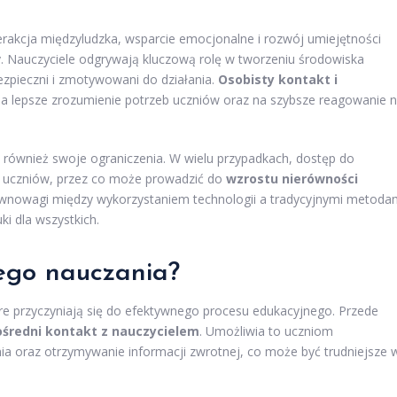
terakcja międzyludzka, wsparcie emocjonalne i rozwój umiejętności
y. Nauczyciele odgrywają kluczową rolę w tworzeniu środowiska
ezpieczni i zmotywowani do działania.
Osobisty kontakt i
a lepsze zrozumienie potrzeb uczniów oraz na szybsze reagowanie 
również swoje ograniczenia. W wielu przypadkach, dostęp do
h uczniów, przez co może prowadzić do
wzrostu nierówności
równowagi między wykorzystaniem technologii a tradycyjnymi metoda
ki dla wszystkich.
nego nauczania?
re przyczyniają się do efektywnego procesu edukacyjnego. Przede
średni kontakt z nauczycielem
. Umożliwia to uczniom
ia oraz otrzymywanie informacji zwrotnej, co może być trudniejsze 