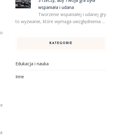
3 rzeczy, aby Twoja gra była
wspaniała i udana
Tworzenie wspaniałej i udanej gry
to wyzwanie, które wymaga uwzględnienia …
to
KATEGORIE
Edukacja i nauka
Inne
,
ie
ia