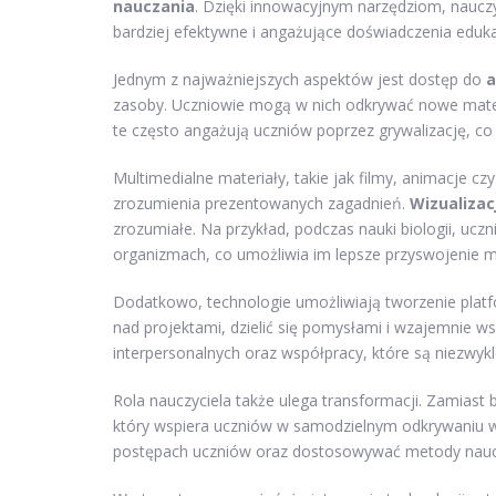
nauczania
. Dzięki innowacyjnym narzędziom, naucz
bardziej efektywne i angażujące doświadczenia eduka
Jednym z najważniejszych aspektów jest dostęp do
a
zasoby. Uczniowie mogą w nich odkrywać nowe materiał
te często angażują uczniów poprzez grywalizację, co
Multimedialne materiały, takie jak filmy, animacje cz
zrozumienia prezentowanych zagadnień.
Wizualizac
zrozumiałe. Na przykład, podczas nauki biologii, uc
organizmach, co umożliwia im lepsze przyswojenie ma
Dodatkowo, technologie umożliwiają tworzenie plat
nad projektami, dzielić się pomysłami i wzajemnie ws
interpersonalnych oraz współpracy, które są niezwyk
Rola nauczyciela także ulega transformacji. Zamiast 
który wspiera uczniów w samodzielnym odkrywaniu wi
postępach uczniów oraz dostosowywać metody naucza