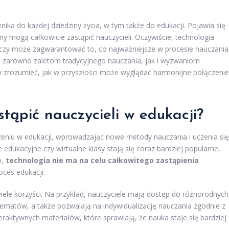
nika do każdej dziedziny życia, w tym także do edukacji. Pojawia się
my mogą całkowicie zastąpić nauczycieli. Oczywiście, technologia
 czy może zagwarantować to, co najważniejsze w procesie nauczania
 się zarówno zaletom tradycyjnego nauczania, jak i wyzwaniom
 zrozumieć, jak w przyszłości może wyglądać harmonijne połączenie
tąpić nauczycieli w edukacji?
czeniu w edukacji, wprowadzając nowe metody nauczania i uczenia się
e edukacyjne czy wirtualne klasy stają się coraz bardziej popularne,
o,
technologia nie ma na celu całkowitego zastąpienia
oces edukacji.
ele korzyści. Na przykład, nauczyciele mają dostęp do różnorodnych
ematów, a także pozwalają na indywidualizację nauczania zgodnie z
raktywnych materiałów, które sprawiają, że nauka staje się bardziej