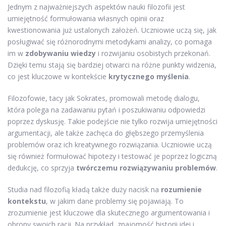
Jednym z najważniejszych aspektów nauki filozofii jest
umiejętność formułowania własnych opinii oraz
kwestionowania już ustalonych założeń. Uczniowie uczą się, jak
posługiwać się różnorodnymi metodykami analizy, co pomaga
im w
zdobywaniu wiedzy
i rozwijaniu osobistych przekonań.
Dzięki temu stają się bardziej otwarci na różne punkty widzenia,
co jest kluczowe w kontekście
krytycznego myślenia
.
Filozofowie, tacy jak Sokrates, promowali metodę dialogu,
która polega na zadawaniu pytań i poszukiwaniu odpowiedzi
poprzez dyskusję. Takie podejście nie tylko rozwija umiejętności
argumentacji, ale także zachęca do głębszego przemyślenia
problemów oraz ich kreatywnego rozwiązania. Uczniowie uczą
się również formułować hipotezy i testować je poprzez logiczną
dedukcję, co sprzyja
twórczemu rozwiązywaniu problemów
.
Studia nad filozofią kładą także duży nacisk na
rozumienie
kontekstu
, w jakim dane problemy się pojawiają. To
zrozumienie jest kluczowe dla skutecznego argumentowania i
obrony swoich racji. Na przykład, znajomość historii idei i