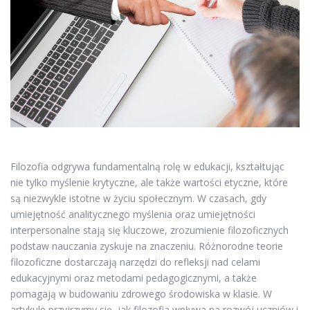
Filozofia odgrywa fundamentalną rolę w edukacji, kształtując
nie tylko myślenie krytyczne, ale także wartości etyczne, które
są niezwykle istotne w życiu społecznym. W czasach, gdy
umiejętność analitycznego myślenia oraz umiejętności
interpersonalne stają się kluczowe, zrozumienie filozoficznych
podstaw nauczania zyskuje na znaczeniu. Różnorodne teorie
filozoficzne dostarczają narzędzi do refleksji nad celami
edukacyjnymi oraz metodami pedagogicznymi, a także
pomagają w budowaniu zdrowego środowiska w klasie. W
artykule przyjrzymy się, jak filozofia wpływa na rozwój uczniów i