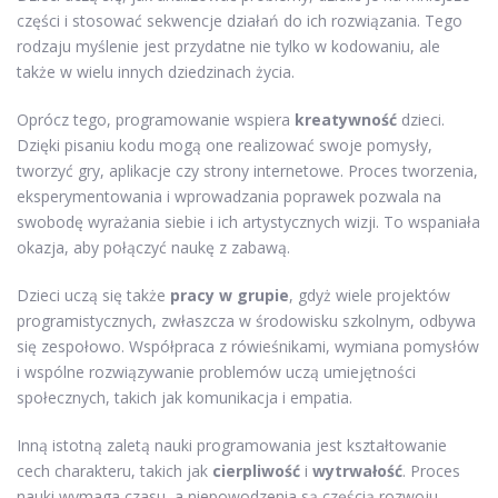
części i stosować sekwencje działań do ich rozwiązania. Tego
rodzaju myślenie jest przydatne nie tylko w kodowaniu, ale
także w wielu innych dziedzinach życia.
Oprócz tego, programowanie wspiera
kreatywność
dzieci.
Dzięki pisaniu kodu mogą one realizować swoje pomysły,
tworzyć gry, aplikacje czy strony internetowe. Proces tworzenia,
eksperymentowania i wprowadzania poprawek pozwala na
swobodę wyrażania siebie i ich artystycznych wizji. To wspaniała
okazja, aby połączyć naukę z zabawą.
Dzieci uczą się także
pracy w grupie
, gdyż wiele projektów
programistycznych, zwłaszcza w środowisku szkolnym, odbywa
się zespołowo. Współpraca z rówieśnikami, wymiana pomysłów
i wspólne rozwiązywanie problemów uczą umiejętności
społecznych, takich jak komunikacja i empatia.
Inną istotną zaletą nauki programowania jest kształtowanie
cech charakteru, takich jak
cierpliwość
i
wytrwałość
. Proces
nauki wymaga czasu, a niepowodzenia są częścią rozwoju