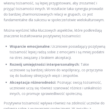
własną tożsamość, są lepiej przygotowani, aby zrozumieć i
przyjąć tożsamości innych. W rezultacie taka synergia prowadzi
do bardziej zharmonizowanych relacji w grupach, co jest
fundamentalne dla sukcesu w społeczeństwie wielokulturowym.
Można wyróżnić kilka kluczowych aspektów, które podkreślają
znaczenie kształtowania pozytywnej tożsamości:
Wsparcie emocjonalne:
Uczniowie posiadający pozytywną
tożsamość lepiej radzą sobie z emocjami i są mniej podatni
na stres związany z brakiem akceptacji.
Rozwój umiejętności interpersonalnych:
Takie
uczniowie są bardziej skłonni do współpracy, co przyczynia
się do budowy silniejszych więzi i zespołów.
Akceptacja różnorodności:
Poznając swoją tożsamość,
uczniowie uczą się również szanować różnice i unikalności
innych, co promuje sprawiedliwość społeczną.
Pozytywna tożsamość wpływa również na zdolność uczniów do
radzenia sobie z wyzwaniami społecznymi. W związku z