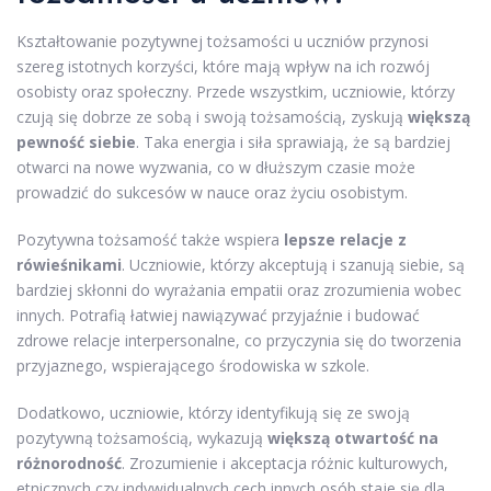
Kształtowanie pozytywnej tożsamości u uczniów przynosi
szereg istotnych korzyści, które mają wpływ na ich rozwój
osobisty oraz społeczny. Przede wszystkim, uczniowie, którzy
czują się dobrze ze sobą i swoją tożsamością, zyskują
większą
pewność siebie
. Taka energia i siła sprawiają, że są bardziej
otwarci na nowe wyzwania, co w dłuższym czasie może
prowadzić do sukcesów w nauce oraz życiu osobistym.
Pozytywna tożsamość także wspiera
lepsze relacje z
rówieśnikami
. Uczniowie, którzy akceptują i szanują siebie, są
bardziej skłonni do wyrażania empatii oraz zrozumienia wobec
innych. Potrafią łatwiej nawiązywać przyjaźnie i budować
zdrowe relacje interpersonalne, co przyczynia się do tworzenia
przyjaznego, wspierającego środowiska w szkole.
Dodatkowo, uczniowie, którzy identyfikują się ze swoją
pozytywną tożsamością, wykazują
większą otwartość na
różnorodność
. Zrozumienie i akceptacja różnic kulturowych,
etnicznych czy indywidualnych cech innych osób staje się dla