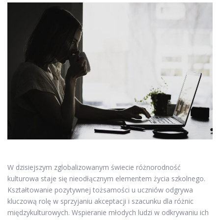
W dzisiejszym zglobalizowanym świecie różnorodność
kulturowa staje się nieodłącznym elementem życia szkolnego.
Kształtowanie pozytywnej tożsamości u uczniów odgrywa
kluczową rolę w sprzyjaniu akceptacji i szacunku dla różnic
międzykulturowych. Wspieranie młodych ludzi w odkrywaniu ich