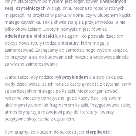
Innym skutecznym pomysłem jest organizowanie
wspólnych
sesji czytelniczych
w ciągu dnia. Można to robić w różnych
miejscach, na przykład w parku, w domu czy w ulubionym kąciku
małego czytelnika. Takie chwile stają się przyjemnością, a nie
tylko obowiązkiem. Dobrym pomysłem jest również
odwiedzanie biblioteki
lub księgarni, co pozwala dzieciom
odkryć nowe tytuły i rodzaje literatury, które mogą je
zainteresować. Zachęcamy do samodzielnego wyboru książek,
co przyczynia się do budowania ich poczucia odpowiedzialności
za własne zainteresowania.
Warto także, aby rodzice byli
przykładem
dla swoich dzieci.
Kiedy dzieci widzą, że ich rodzice czerpią radość z czytania, sami
są bardziej skłonni sięgać po książki. Można organizować
rodzinne wieczory tematyczne, gdzie każdy dzieli się swoim
ulubionym tytułem lub fragmentem książki. Przygotowanie takiej
atmosfery sprzyja rozwojowi pasji do literatury i tworzy
pozytywne skojarzenia z czytaniem.
Pamiętajmy, że kluczem do sukcesu jest
cierpliwość
i