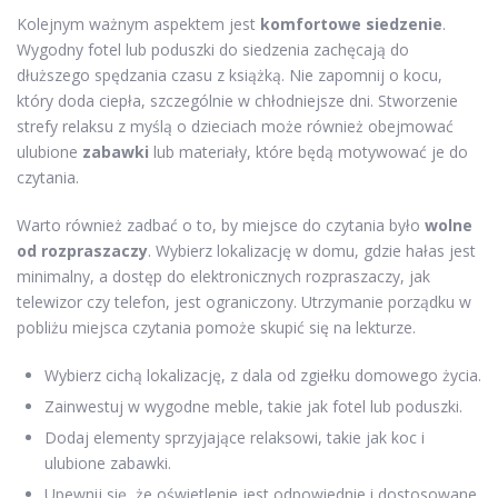
Kolejnym ważnym aspektem jest
komfortowe siedzenie
.
Wygodny fotel lub poduszki do siedzenia zachęcają do
dłuższego spędzania czasu z książką. Nie zapomnij o kocu,
który doda ciepła, szczególnie w chłodniejsze dni. Stworzenie
strefy relaksu z myślą o dzieciach może również obejmować
ulubione
zabawki
lub materiały, które będą motywować je do
czytania.
Warto również zadbać o to, by miejsce do czytania było
wolne
od rozpraszaczy
. Wybierz lokalizację w domu, gdzie hałas jest
minimalny, a dostęp do elektronicznych rozpraszaczy, jak
telewizor czy telefon, jest ograniczony. Utrzymanie porządku w
pobliżu miejsca czytania pomoże skupić się na lekturze.
Wybierz cichą lokalizację, z dala od zgiełku domowego życia.
Zainwestuj w wygodne meble, takie jak fotel lub poduszki.
Dodaj elementy sprzyjające relaksowi, takie jak koc i
ulubione zabawki.
Upewnij się, że oświetlenie jest odpowiednie i dostosowane