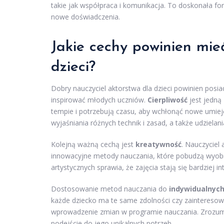
takie jak współpraca i komunikacja. To doskonała fo
nowe doświadczenia.
Jakie cechy powinien mie
dzieci?
Dobry nauczyciel aktorstwa dla dzieci powinien posia
inspirować młodych uczniów.
Cierpliwość
jest jedną
tempie i potrzebują czasu, aby wchłonąć nowe umiej
wyjaśniania różnych technik i zasad, a także udzielani
Kolejną ważną cechą jest
kreatywność
. Nauczyciel
innowacyjne metody nauczania, które pobudzą wyobr
artystycznych sprawia, że zajęcia stają się bardziej i
Dostosowanie metod nauczania do
indywidualnych
każde dziecko ma te same zdolności czy zainteresowa
wprowadzenie zmian w programie nauczania. Zrozumi
podejście do jego unikalnych potrzeb.