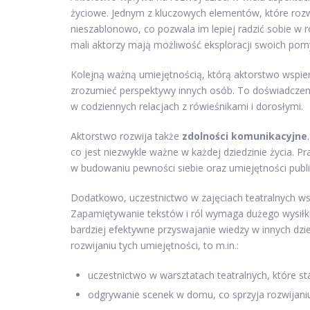
życiowe. Jednym z kluczowych elementów, które rozw
nieszablonowo, co pozwala im lepiej radzić sobie w 
mali aktorzy mają możliwość eksploracji swoich pom
Kolejną ważną umiejętnością, którą aktorstwo wspier
zrozumieć perspektywy innych osób. To doświadczenie
w codziennych relacjach z rówieśnikami i dorosłymi.
Aktorstwo rozwija także
zdolności komunikacyjne
co jest niezwykle ważne w każdej dziedzinie życia. P
w budowaniu pewności siebie oraz umiejętności publi
Dodatkowo, uczestnictwo w zajęciach teatralnych w
Zapamiętywanie tekstów i ról wymaga dużego wysiłk
bardziej efektywne przyswajanie wiedzy w innych dz
rozwijaniu tych umiejętności, to m.in.:
uczestnictwo w warsztatach teatralnych, które st
odgrywanie scenek w domu, co sprzyja rozwijaniu