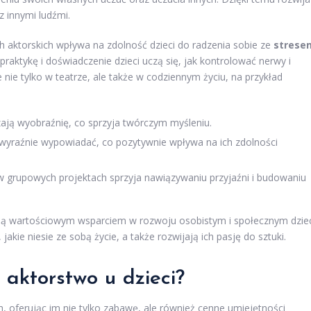
z innymi ludźmi.
h aktorskich wpływa na zdolność dzieci do radzenia sobie ze
strese
raktykę i doświadczenie dzieci uczą się, jak kontrolować nerwy i
 nie tylko w teatrze, ale także w codziennym życiu, na przykład
ają wyobraźnię, co sprzyja twórczym myśleniu.
i wyraźnie wypowiadać, co pozytywnie wpływa na ich zdolności
 grupowych projektach sprzyja nawiązywaniu przyjaźni i budowaniu
e są wartościowym wsparciem w rozwoju osobistym i społecznym dziec
kie niesie ze sobą życie, a także rozwijają ich pasję do sztuki.
 aktorstwo u dzieci?
, oferując im nie tylko zabawę, ale również cenne umiejętności