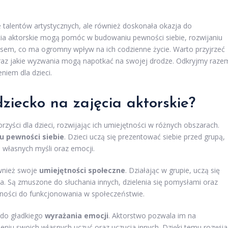
ie talentów artystycznych, ale również doskonała okazja do
ia aktorskie mogą pomóc w budowaniu pewności siebie, rozwijaniu
resem, co ma ogromny wpływ na ich codzienne życie. Warto przyjrzeć
i oraz jakie wyzwania mogą napotkać na swojej drodze. Odkryjmy raze
niem dla dzieci.
ziecko na zajęcia aktorskie?
rzyści dla dzieci, rozwijając ich umiejętności w różnych obszarach.
 pewności siebie
. Dzieci uczą się prezentować siebie przed grupą,
własnych myśli oraz emocji.
ównież swoje
umiejętności społeczne
. Działając w grupie, uczą się
ia. Są zmuszone do słuchania innych, dzielenia się pomysłami oraz
lności do funkcjonowania w społeczeństwie.
 do gładkiego
wyrażania emocji
. Aktorstwo pozwala im na
eniu swoich własnych uczuć oraz uczucia innych. Dzięki temu rozwija