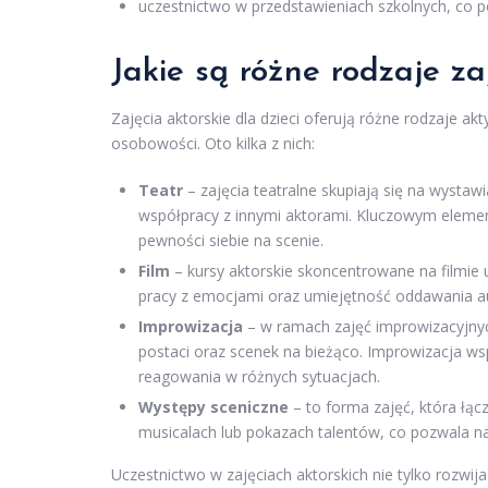
uczestnictwo w przedstawieniach szkolnych, co 
Jakie są różne rodzaje za
Zajęcia aktorskie dla dzieci oferują różne rodzaje a
osobowości. Oto kilka z nich:
Teatr
– zajęcia teatralne skupiają się na wystawia
współpracy z innymi aktorami. Kluczowym elemen
pewności siebie na scenie.
Film
– kursy aktorskie skoncentrowane na filmie u
pracy z emocjami oraz umiejętność oddawania au
Improwizacja
– w ramach zajęć improwizacyjnych
postaci oraz scenek na bieżąco. Improwizacja wsp
reagowania w różnych sytuacjach.
Występy sceniczne
– to forma zajęć, która łąc
musicalach lub pokazach talentów, co pozwala na
Uczestnictwo w zajęciach aktorskich nie tylko rozwij