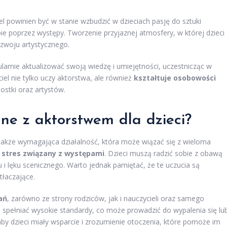
el powinien być w stanie wzbudzić w dzieciach pasję do sztuki
bie poprzez występy. Tworzenie przyjaznej atmosfery, w której dzieci
ozwoju artystycznego.
larnie aktualizować swoją wiedzę i umiejętności, uczestnicząc w
iel nie tylko uczy aktorstwa, ale również
kształtuje osobowości
ostki oraz artystów.
ne z aktorstwem dla dzieci?
 także wymagająca działalność, która może wiązać się z wieloma
t
stres związany z występami
. Dzieci muszą radzić sobie z obawą
 i lęku scenicznego. Warto jednak pamiętać, że te uczucia są
tłaczające.
ań
, zarówno ze strony rodziców, jak i nauczycieli oraz samego
ą spełniać wysokie standardy, co może prowadzić do wypalenia się lu
 aby dzieci miały wsparcie i zrozumienie otoczenia, które pomoże im