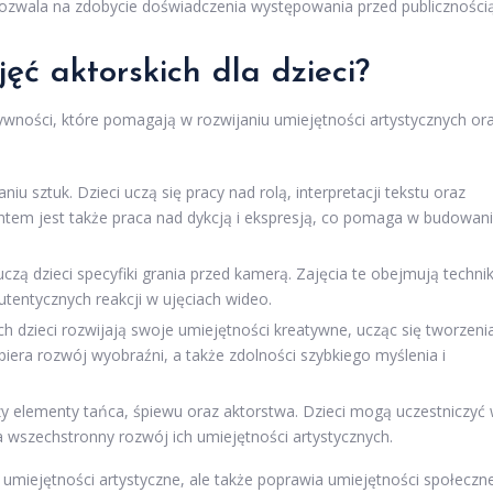
pozwala na zdobycie doświadczenia występowania przed publicznością
jęć aktorskich dla dzieci?
ktywności, które pomagają w rozwijaniu umiejętności artystycznych or
niu sztuk. Dzieci uczą się pracy nad rolą, interpretacji tekstu oraz
tem jest także praca nad dykcją i ekspresją, co pomaga w budowan
czą dzieci specyfiki grania przed kamerą. Zajęcia te obejmują technik
tentycznych reakcji w ujęciach wideo.
 dzieci rozwijają swoje umiejętności kreatywne, ucząc się tworzeni
iera rozwój wyobraźni, a także zdolności szybkiego myślenia i
zy elementy tańca, śpiewu oraz aktorstwa. Dzieci mogą uczestniczyć
 wszechstronny rozwój ich umiejętności artystycznych.
a umiejętności artystyczne, ale także poprawia umiejętności społeczn