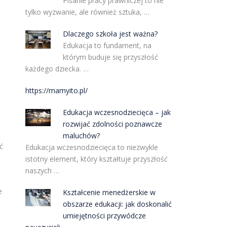
Pisanie pracy prawniczej to nie
tylko wyzwanie, ale również sztuka, …
Dlaczego szkoła jest ważna?
Edukacja to fundament, na
którym buduje się przyszłość
każdego dziecka. …
https://mamyito.pl/
Edukacja wczesnodziecięca – jak
rozwijać zdolności poznawcze
maluchów?
ć
Edukacja wczesnodziecięca to niezwykle
istotny element, który kształtuje przyszłość
naszych …
e
Kształcenie menedżerskie w
obszarze edukacji: jak doskonalić
umiejętności przywódcze