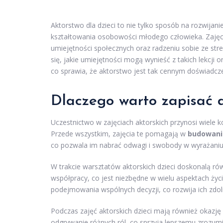
Aktorstwo dla dzieci to nie tylko sposób na rozwijan
kształtowania osobowości młodego człowieka. Zajęc
umiejętności społecznych oraz radzeniu sobie ze st
się, jakie umiejętności mogą wynieść z takich lekcj
co sprawia, że aktorstwo jest tak cennym doświadcze
Dlaczego warto zapisać d
Uczestnictwo w zajęciach aktorskich przynosi wiele ko
Przede wszystkim, zajęcia te pomagają w
budowaniu
co pozwala im nabrać odwagi i swobody w wyrażaniu 
W trakcie warsztatów aktorskich dzieci doskonalą r
współpracy, co jest niezbędne w wielu aspektach życ
podejmowania wspólnych decyzji, co rozwija ich zdo
Podczas zajęć aktorskich dzieci mają również okazję
odgrywanie różnych ról, co sprzyja lepszemu zrozumi