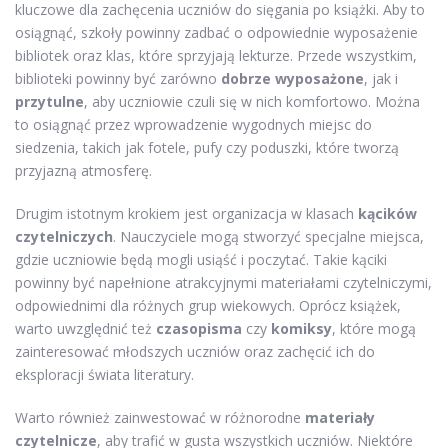
kluczowe dla zachęcenia uczniów do sięgania po książki. Aby to
osiągnąć, szkoły powinny zadbać o odpowiednie wyposażenie
bibliotek oraz klas, które sprzyjają lekturze. Przede wszystkim,
biblioteki powinny być zarówno
dobrze wyposażone
, jak i
przytulne
, aby uczniowie czuli się w nich komfortowo. Można
to osiągnąć przez wprowadzenie wygodnych miejsc do
siedzenia, takich jak fotele, pufy czy poduszki, które tworzą
przyjazną atmosferę.
Drugim istotnym krokiem jest organizacja w klasach
kącików
czytelniczych
. Nauczyciele mogą stworzyć specjalne miejsca,
gdzie uczniowie będą mogli usiąść i poczytać. Takie kąciki
powinny być napełnione atrakcyjnymi materiałami czytelniczymi,
odpowiednimi dla różnych grup wiekowych. Oprócz książek,
warto uwzględnić też
czasopisma
czy
komiksy
, które mogą
zainteresować młodszych uczniów oraz zachęcić ich do
eksploracji świata literatury.
Warto również zainwestować w różnorodne
materiały
czytelnicze
, aby trafić w gusta wszystkich uczniów. Niektóre