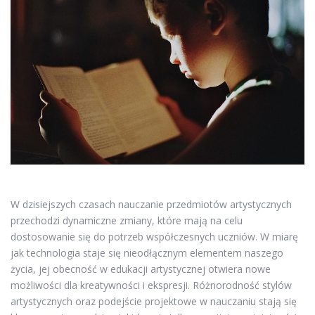
W dzisiejszych czasach nauczanie przedmiotów artystycznych
przechodzi dynamiczne zmiany, które mają na celu
dostosowanie się do potrzeb współczesnych uczniów. W miarę
jak technologia staje się nieodłącznym elementem naszego
życia, jej obecność w edukacji artystycznej otwiera nowe
możliwości dla kreatywności i ekspresji. Różnorodność stylów
artystycznych oraz podejście projektowe w nauczaniu stają się