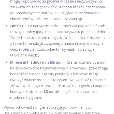
mogą odpowiadać na pytania w czasie rzeczywistym, co
zwiększa ich zaangażowanie. Kahoot! można dostosować
do omawianych tematów, na przykład quizy dotyczące
ekosystemów, cykli życia roślin czy zwierząt.
Quizlet
– To narzędzie, które umożliwia tworzenie fiszek
oraz gier polegających na dopasowywaniu pojęć do definicji.
Dzięki temu uczniowie mogą uczyć się nazw roślin, zwierząt,
a także terminologii związanej z naukami przyrodniczymi.
Quizlet oferuje różnorodne formy nauki, co sprzyja
utrwalaniu wiedzy.
Minecraft: Education Edition
– Gra ta pozwala uczniom
na eksplorowanie trójwymiarowych środowisk, gdzie mogą
badać różnorodne aspekty przyrody. Uczniowie mogą
tworzyć własne modele ekosystemów, zgłębiać tematykę
zrównoważonego rozwoju czy uczyć się o geologii poprzez
budowanie struktur. Minecraft angażuje kreatywność i
myślenie krytyczne.
Wybór odpowiednich gier edukacyjnych powinien być
uzależniony od wieku uczniów oraz omawianych tematów.