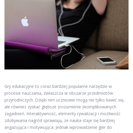
Gry edukacyjne to coraz bardziej popularne narzędzie w
procesie nauczania, zwłaszcza w obszarze przedmiotów
przyrodniczych. Dzięki nim uczniowie mogą nie tylko bawić się,
ale również zyskać głębsze zrozumienie skomplikowanych
zagadnień. Interaktywność, elementy rywalizacji i możliwość
zdobywania nagród sprawiają, że nauka staje się bardziej
angażująca i motywująca. Jednak wprowadzenie gier do