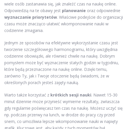
wiele osób zastanawia się, jak znaleźć czas na naukę online.
Odpowiedzią na te obawy jest
planowanie
oraz odpowiednie
wyznaczanie priorytetów
. Właściwe podejście do organizacji
czasu może znacząco ułatwić wkomponowanie nauki w
codzienne zmagania.
Jednym ze sposobów na efektywne wykorzystanie czasu jest
tworzenie szczegółowego harmonogramu, który uwzględnia
codzienne obowiązki, ale również chwile na naukę. Dobrym
pomysłem może być wyznaczenie stałych godzin w tygodniu,
które będą przeznaczone na naukę online. Dzięki temu,
zarówno Ty, jak i Twoje otoczenie będą świadomi, że w
określonych porach jesteś zajęty nauką.
Warto także korzystać z
krótkich sesji nauki
. Nawet 15-30
minut dziennie może przynieść wymierne rezultaty, zwłaszcza
gdy regularnie poświęcasz ten czas na naukę. Możesz uczyć się
np. podczas przerwy na lunch, w drodze do pracy czy przed
snem, co umożliwia lepsze wkomponowanie nauki w napięty
grafik. Kluczowe jest, aby każdy z tych momentów był