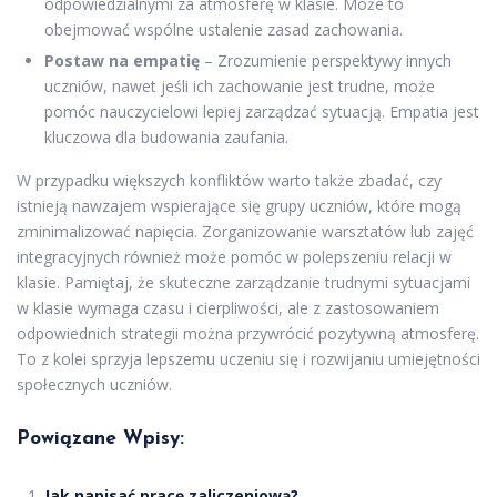
odpowiedzialnymi za atmosferę w klasie. Może to
obejmować wspólne ustalenie zasad zachowania.
Postaw na empatię
– Zrozumienie perspektywy innych
uczniów, nawet jeśli ich zachowanie jest trudne, może
pomóc nauczycielowi lepiej zarządzać sytuacją. Empatia jest
kluczowa dla budowania zaufania.
W przypadku większych konfliktów warto także zbadać, czy
istnieją nawzajem wspierające się grupy uczniów, które mogą
zminimalizować napięcia. Zorganizowanie warsztatów lub zajęć
integracyjnych również może pomóc w polepszeniu relacji w
klasie. Pamiętaj, że skuteczne zarządzanie trudnymi sytuacjami
w klasie wymaga czasu i cierpliwości, ale z zastosowaniem
odpowiednich strategii można przywrócić pozytywną atmosferę.
To z kolei sprzyja lepszemu uczeniu się i rozwijaniu umiejętności
społecznych uczniów.
Powiązane Wpisy:
Jak napisać pracę zaliczeniową?