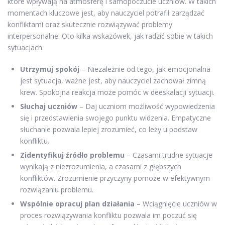
które wpływają na atmosferę i samopoczucie uczniów. W takich
momentach kluczowe jest, aby nauczyciel potrafił zarządzać
konfliktami oraz skutecznie rozwiązywać problemy
interpersonalne. Oto kilka wskazówek, jak radzić sobie w takich
sytuacjach.
Utrzymuj spokój
– Niezależnie od tego, jak emocjonalna
jest sytuacja, ważne jest, aby nauczyciel zachował zimną
krew. Spokojna reakcja może pomóc w deeskalacji sytuacji.
Słuchaj uczniów
– Daj uczniom możliwość wypowiedzenia
się i przedstawienia swojego punktu widzenia. Empatyczne
słuchanie pozwala lepiej zrozumieć, co leży u podstaw
konfliktu.
Zidentyfikuj źródło problemu
– Czasami trudne sytuacje
wynikają z niezrozumienia, a czasami z głębszych
konfliktów. Zrozumienie przyczyny pomoże w efektywnym
rozwiązaniu problemu.
Wspólnie opracuj plan działania
– Wciągnięcie uczniów w
proces rozwiązywania konfliktu pozwala im poczuć się