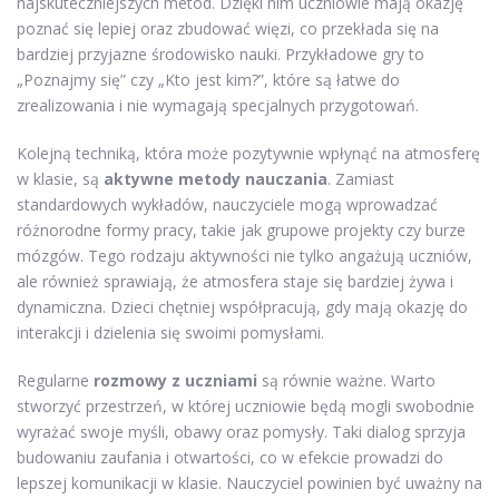
najskuteczniejszych metod. Dzięki nim uczniowie mają okazję
poznać się lepiej oraz zbudować więzi, co przekłada się na
bardziej przyjazne środowisko nauki. Przykładowe gry to
„Poznajmy się” czy „Kto jest kim?”, które są łatwe do
zrealizowania i nie wymagają specjalnych przygotowań.
Kolejną techniką, która może pozytywnie wpłynąć na atmosferę
w klasie, są
aktywne metody nauczania
. Zamiast
standardowych wykładów, nauczyciele mogą wprowadzać
różnorodne formy pracy, takie jak grupowe projekty czy burze
mózgów. Tego rodzaju aktywności nie tylko angażują uczniów,
ale również sprawiają, że atmosfera staje się bardziej żywa i
dynamiczna. Dzieci chętniej współpracują, gdy mają okazję do
interakcji i dzielenia się swoimi pomysłami.
Regularne
rozmowy z uczniami
są równie ważne. Warto
stworzyć przestrzeń, w której uczniowie będą mogli swobodnie
wyrażać swoje myśli, obawy oraz pomysły. Taki dialog sprzyja
budowaniu zaufania i otwartości, co w efekcie prowadzi do
lepszej komunikacji w klasie. Nauczyciel powinien być uważny na