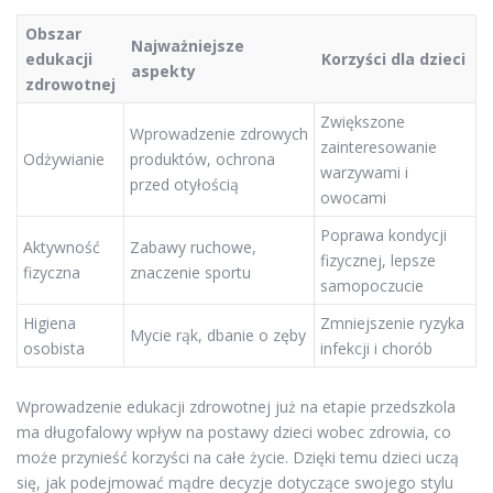
Obszar
Najważniejsze
edukacji
Korzyści dla dzieci
aspekty
zdrowotnej
Zwiększone
Wprowadzenie zdrowych
zainteresowanie
Odżywianie
produktów, ochrona
warzywami i
przed otyłością
owocami
Poprawa kondycji
Aktywność
Zabawy ruchowe,
fizycznej, lepsze
fizyczna
znaczenie sportu
samopoczucie
Higiena
Zmniejszenie ryzyka
Mycie rąk, dbanie o zęby
osobista
infekcji i chorób
Wprowadzenie edukacji zdrowotnej już na etapie przedszkola
ma długofalowy wpływ na postawy dzieci wobec zdrowia, co
może przynieść korzyści na całe życie. Dzięki temu dzieci uczą
się, jak podejmować mądre decyzje dotyczące swojego stylu