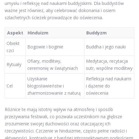
umysłu i refleksję nad naukami buddyjskimi. Dla buddystów
ważne jest również, aby celebrować dokonania i osiem
szlachetnych ścieżek prowadzące do oświecenia.
Aspekt
Hinduizm
Buddyzm
Obiekt
Bogowie i boginie
Buddha i jego nauki
czci
Ofiary, modlitwy,
Medytacja, recytacja
Rytuały
ceremonię w świątyniach
sutr, wspólne modlitwy
Uzyskanie
Refleksja nad naukami
Cel
błogosławieństw i
i dążenie do
zharmonizowanie z naturą
oświecenia
Różnice te mają istotny wpływ na atmosferę i sposób
przeżywania festiwali, co pozwala uczestnikom na głębsze
zrozumienie swojej duchowości oraz otaczającej ich
rzeczywistości. Czczenie w hinduizmie, często pełne radości i
aktywności, kontrastuje z bardziej introspektywnym podejściem