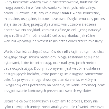
Kiedy uczniowie wyrażą swoje zainteresowania, nauczyciele
mogą pomóc im w formułowaniu konkretnych, mierzalnych
celów. Kluczowe jest, aby cele były
SMART
– czyli konkretne,
mierzalne, osiągalne, istotne i czasowe. Dzięki temu cały proces
staje się bardziej przejrzysty i umożliwia uczniom śledzenie
postępów. Na przykład, zamiast ogólnego celu „chcę nauczyć
się o roślinach”, można ustalić cel „chcę zbadać, jak różne
warunki wpływają na wzrost roślin przez okres trzech miesięcy”.
Warto również zachęcać uczniów do
refleksji
nad tym, co chcą
osiągnąć dzięki swoim badaniom. Mogą zastanawiać się nad
pytaniami, które ich interesują, oraz nad tym, jakich metod
badawczych użyją. Dobrym pomysłem jest wspólne ustalanie
następujących kroków, które pomogą im osiągnąć zamierzone
cele. Na przykład, mogą stworzyć plan działania, w którym
uwzględnią czas potrzebny na badania, szukanie informacji oraz
przygotowanie końcowych prezentacji swoich wyników.
Ustalenie celów badawczych z uczniami to proces, który nie
tylko rozwija ich umiejętności analityczne, ale również zwiększa