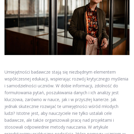
Umiejętności badawcze stają się niezbędnym elementem
współczesnej edukacji, wspierając rozwój krytycznego myślenia
i samodzielności uczniów. W dobie informacji, zdolność do
formułowania pytań, poszukiwania danych i ich analizy jest
kluczowa, zarówno w nauce, jak i w przyszłej karierze. Jak
jednak skutecznie rozwijać te umiejętności wśród młodych
ludzi? Istotne jest, aby nauczyciele nie tylko ustalali cele
badawcze, ale także organizowali pracę nad projektami i
stosowali odpowiednie metody nauczania. W artykule
przedstawimy praktyczne podejścia, które pomogą uczniom w