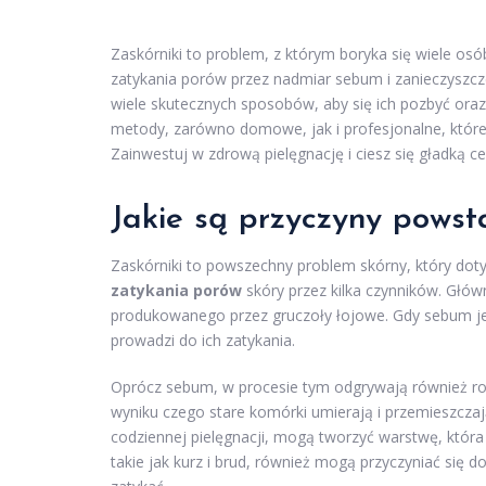
Zaskórniki to problem, z którym boryka się wiele osó
zatykania porów przez nadmiar sebum i zanieczyszczen
wiele skutecznych sposobów, aby się ich pozbyć ora
metody, zarówno domowe, jak i profesjonalne, któ
Zainwestuj w zdrową pielęgnację i ciesz się gładką ce
Jakie są przyczyny pows
Zaskórniki to powszechny problem skórny, który doty
zatykania porów
skóry przez kilka czynników. Głów
produkowanego przez gruczoły łojowe. Gdy sebum je
prowadzi do ich zatykania.
Oprócz sebum, w procesie tym odgrywają również r
wyniku czego stare komórki umierają i przemieszczaj
codziennej pielęgnacji, mogą tworzyć warstwę, która
takie jak kurz i brud, również mogą przyczyniać się