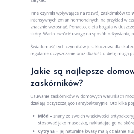
zatykać.
Inne czynniki wpływające na rozwój zaskórników to
w
intensywnych zmian hormonalnych, na przykład w cza
znacznie wzrosnąć. Ponadto, dieta bogata w tłuszc
skóry. Warto zwrócić uwagę na sposób odżywiania,
Świadomość tych czynników jest kluczowa dla skutec
regularne oczyszczanie oraz dbałość o dietę mogą 
Jakie są najlepsze domow
zaskórników?
Usuwanie zaskórników w domowych warunkach może b
działają oczyszczająco i antybakteryjnie. Oto kilka p
Miód
– znany ze swoich właściwości antybakteryj
stosować jako maseczkę, nakładając go na skórę 
Cytryna
– jej naturalne kwasy mają działanie z