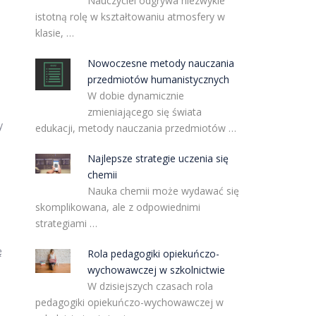
Nauczyciel odgrywa niezwykle
istotną rolę w kształtowaniu atmosfery w
klasie, …
Nowoczesne metody nauczania
przedmiotów humanistycznych
W dobie dynamicznie
zmieniającego się świata
y
edukacji, metody nauczania przedmiotów …
Najlepsze strategie uczenia się
chemii
Nauka chemii może wydawać się
skomplikowana, ale z odpowiednimi
strategiami …
ę
Rola pedagogiki opiekuńczo-
wychowawczej w szkolnictwie
W dzisiejszych czasach rola
pedagogiki opiekuńczo-wychowawczej w