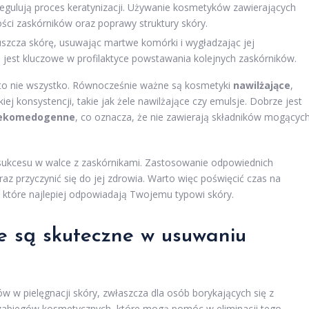
gulują proces keratynizacji. Używanie kosmetyków zawierających
ości zaskórników oraz poprawy struktury skóry.
uszcza skórę, usuwając martwe komórki i wygładzając jej
 jest kluczowe w profilaktyce powstawania kolejnych zaskórników.
to nie wszystko. Równocześnie ważne są kosmetyki
nawilżające
,
iej konsystencji, takie jak żele nawilżające czy emulsje. Dobrze jest
iekomedogenne
, co oznacza, że nie zawierają składników mogącyc
o sukcesu w walce z zaskórnikami. Zastosowanie odpowiednich
 przyczynić się do jej zdrowia. Warto więc poświęcić czas na
, które najlepiej odpowiadają Twojemu typowi skóry.
e są skuteczne w usuwaniu
 w pielęgnacji skóry, zwłaszcza dla osób borykających się z
h zabiegów kosmetycznych, które mogą pomóc w eliminacji tego