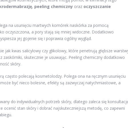
krodermabrazję
,
peeling chemiczny
oraz
oczyszczanie
polega na usunięciu martwych komórek naskórka za pomocą
oko oczyszczona, a pory stają się mniej widoczne. Dodatkowo
spiesza jej gojenie się i poprawia ogólny wygląd.
akie jak kwas salicylowy czy glikolowy, które penetrują głębsze warstw
az zaskórniki, skutecznie je usuwając. Peeling chemiczny dodatkowo
ność skóry.
rą często polecają kosmetolodzy. Polega ona na ręcznym usunięciu
ć może być nieco bolesne, efekty są zazwyczaj natychmiastowe, a
ny do indywidualnych potrzeb skóry, dlatego zaleca się konsultacj
 ocenić stan skóry i dobrać najskuteczniejszą metodę, co zapewni
abiegu.