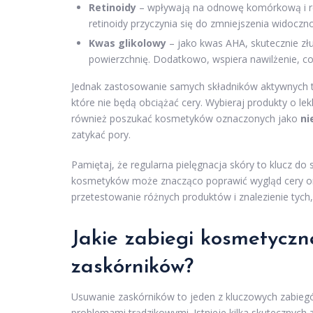
Retinoidy
– wpływają na odnowę komórkową i re
retinoidy przyczynia się do zmniejszenia widoczn
Kwas glikolowy
– jako kwas AHA, skutecznie zł
powierzchnię. Dodatkowo, wspiera nawilżenie, co
Jednak zastosowanie samych składników aktywnych 
które nie będą obciążać cery. Wybieraj produkty o lekk
również poszukać kosmetyków oznaczonych jako
n
zatykać pory.
Pamiętaj, że regularna pielęgnacja skóry to klucz d
kosmetyków może znacząco poprawić wygląd cery oraz
przetestowanie różnych produktów i znalezienie tych
Jakie zabiegi kosmetyczn
zaskórników?
Usuwanie zaskórników to jeden z kluczowych zabiegów
problemami trądzikowymi. Istnieje kilka skutecznyc