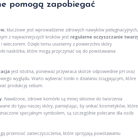
jne pomogą zapobiegać
ów
, kluczowe jest wprowadzenie zdrowych nawyków pielęgnacyjnych
nym z najważniejszych kroków jest
regularne oczyszczanie twarz
o i wieczorem. Dzięki temu usuniemy z powierzchni skóry
ki naskórka, które mogą przyczyniać się do powstawania
zacja
jest istotna, ponieważ przywraca skórze odpowiednie pH oraz
ego wyglądu. Warto wybierać toniki o działaniu ściągającym, które
wać produkcję sebum.
y
. Nawilżone, zdrowe komórki są mniej skłonne do tworzenia
wane do typu naszej skóry, pamiętając, by unikać kosmetyków, które
naczone specjalnym symbolem, są szczególnie polecane dla osób
gą przenosić zanieczyszczenia, które sprzyjają powstawaniu