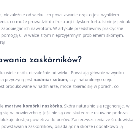
b, niezależnie od wieku. Ich powstawanie często jest wynikiem
ia, co może prowadzić do frustracji i dyskomfortu. Istnieje jednak
z zapobiegać ich nawrotom. W artykule przedstawimy praktyczne
re pomogą Ci w walce z tym nieprzyjemnym problemem skórnym.
rą!
tawania zaskórników?
ka wiele osób, niezależnie od wieku. Powstają głównie w wyniku
ną przyczyną jest
nadmiar sebum
, czyli naturalnego oleju
st produkowane w nadmiarze, może zbierać się w porach, co
olę
martwe komórki naskórka
. Skóra naturalnie się regeneruje, w
ą się na powierzchnię. Jeśli nie są one skutecznie usuwane podczas
 blokuje dostęp powietrza do porów. Zanieczyszczenia ze środowiska
 do powstawania zaskórników, osiadając na skórze i dodatkowo ją