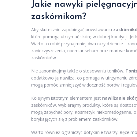
Jakie nawyki pielęgnacy
zaskórnikom?
Aby skutecznie zapobiegać powstawaniu
zaskórnik
które pomogą utrzymać skórę w dobrej kondycji. Jed
Warto to robić przynajmniej dwa razy dziennie – ran
zanieczyszczenia, nadmiar sebum oraz martwe komór
zaskórników.
Nie zapominajmy także o stosowaniu toników.
Toni
dodatkowo ją nawilża, co pomaga w utrzymaniu zdrow
mogą pomóc zmniejszyć widoczność porów i regulo
Kolejnym istotnym elementem jest
nawilżanie skór
zaskórników. Wybierajmy produkty, które są dostoso
mogą zapychać pory. Kosmetyki niekomedogenne, oz
borykających się z problemem zaskórników.
Warto również ograniczyć dotykanie twarzy. Ręce mo