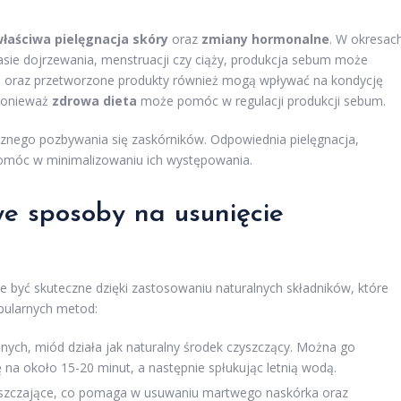
łaściwa pielęgnacja skóry
oraz
zmiany hormonalne
. W okresac
sie dojrzewania, menstruacji czy ciąży, produkcja sebum może
ze oraz przetworzone produkty również mogą wpływać na kondycję
 ponieważ
zdrowa dieta
może pomóc w regulacji produkcji sebum.
znego pozbywania się zaskórników. Odpowiednia pielęgnacja,
pomóc w minimalizowaniu ich występowania.
e sposoby na usunięcie
yć skuteczne dzięki zastosowaniu naturalnych składników, które
opularnych metod:
nych, miód działa jak naturalny środek czyszczący. Można go
na około 15-20 minut, a następnie spłukując letnią wodą.
łuszczające, co pomaga w usuwaniu martwego naskórka oraz