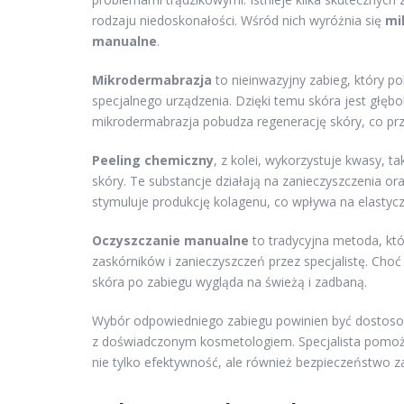
rodzaju niedoskonałości. Wśród nich wyróżnia się
mi
manualne
.
Mikrodermabrazja
to nieinwazyjny zabieg, który 
specjalnego urządzenia. Dzięki temu skóra jest głęb
mikrodermabrazja pobudza regenerację skóry, co przy
Peeling chemiczny
, z kolei, wykorzystuje kwasy, t
skóry. Te substancje działają na zanieczyszczenia or
stymuluje produkcję kolagenu, co wpływa na elastycz
Oczyszczanie manualne
to tradycyjna metoda, któ
zaskórników i zanieczyszczeń przez specjalistę. Cho
skóra po zabiegu wygląda na świeżą i zadbaną.
Wybór odpowiedniego zabiegu powinien być dostosowa
z doświadczonym kosmetologiem. Specjalista pomoże
nie tylko efektywność, ale również bezpieczeństwo z