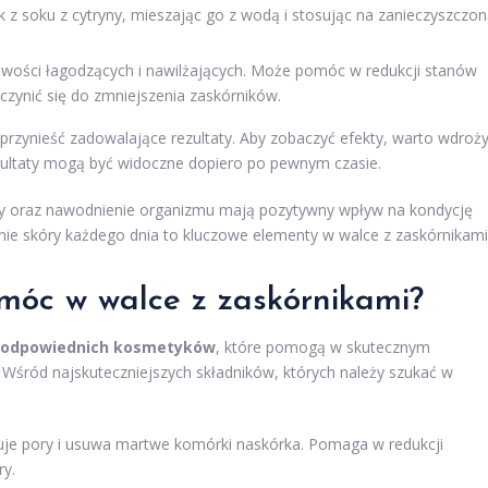
z soku z cytryny, mieszając go z wodą i stosując na zanieczyszczo
iwości łagodzących i nawilżających. Może pomóc w redukcji stanów
zynić się do zmniejszenia zaskórników.
rzynieść zadowalające rezultaty. Aby zobaczyć efekty, warto wdroż
rezultaty mogą być widoczne dopiero po pewnym czasie.
ny oraz nawodnienie organizmu mają pozytywny wpływ na kondycję
anie skóry każdego dnia to kluczowe elementy w walce z zaskórnikami
móc w walce z zaskórnikami?
 odpowiednich kosmetyków
, które pomogą w skutecznym
 Wśród najskuteczniejszych składników, których należy szukać w
truje pory i usuwa martwe komórki naskórka. Pomaga w redukcji
ry.