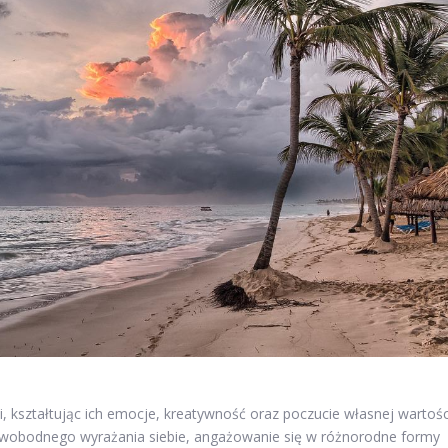
 kształtując ich emocje, kreatywność oraz poczucie własnej wartośc
 swobodnego wyrażania siebie, angażowanie się w różnorodne formy