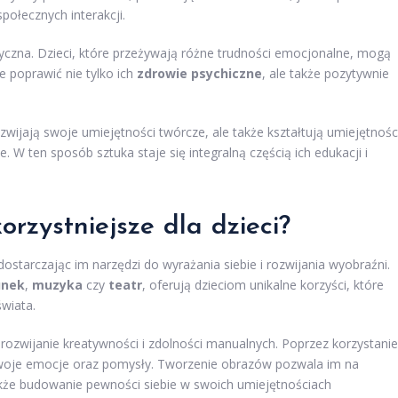
połecznych interakcji.
yczna. Dzieci, które przeżywają różne trudności emocjonalne, mogą
że poprawić nie tylko ich
zdrowie psychiczne
, ale także pozytywnie
ozwijają swoje umiejętności twórcze, ale także kształtują umiejętnośc
. W ten sposób sztuka staje się integralną częścią ich edukacji i
orzystniejsze dla dzieci?
dostarczając im narzędzi do wyrażania siebie i rozwijania wyobraźni.
unek
,
muzyka
czy
teatr
, oferują dzieciom unikalne korzyści, które
wiata.
zwijanie kreatywności i zdolności manualnych. Poprzez korzystanie
 swoje emocje oraz pomysły. Tworzenie obrazów pozwala im na
akże budowanie pewności siebie w swoich umiejętnościach