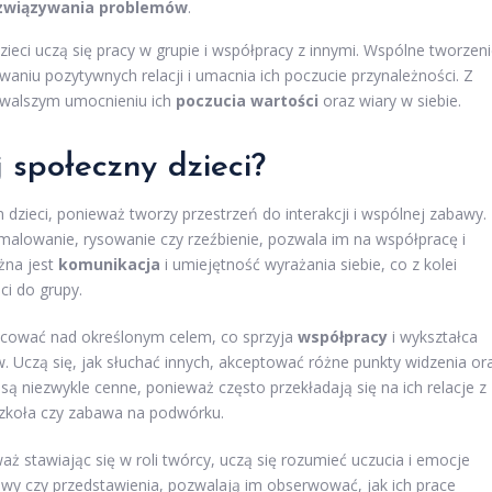
związywania problemów
.
ieci uczą się pracy w grupie i współpracy z innymi. Wspólne tworzen
aniu pozytywnych relacji i umacnia ich poczucie przynależności. Z
rwalszym umocnieniu ich
poczucia wartości
oraz wiary w siebie.
 społeczny dzieci?
zieci, ponieważ tworzy przestrzeń do interakcji i wspólnej zabawy.
 malowanie, rysowanie czy rzeźbienie, pozwala im na współpracę i
ażna jest
komunikacja
i umiejętność wyrażania siebie, co z kolei
ci do grupy.
racować nad określonym celem, co sprzyja
współpracy
i wykształca
 Uczą się, jak słuchać innych, akceptować różne punkty widzenia or
ą niezwykle cenne, ponieważ często przekładają się na ich relacje z
 szkoła czy zabawa na podwórku.
aż stawiając się w roli twórcy, uczą się rozumieć uczucia i emocje
tawy czy przedstawienia, pozwalają im obserwować, jak ich prace