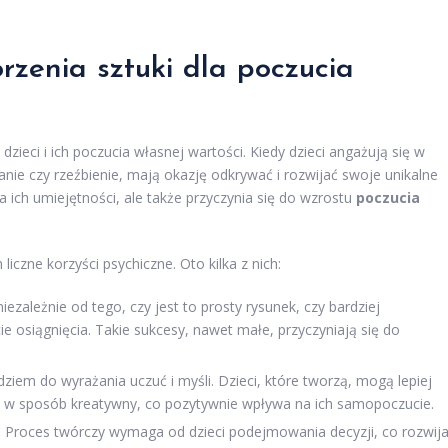
orzenia sztuki dla poczucia
zieci i ich poczucia własnej wartości. Kiedy dzieci angażują się w
nie czy rzeźbienie, mają okazję odkrywać i rozwijać swoje unikalne
ja ich umiejętności, ale także przyczynia się do wzrostu
poczucia
iczne korzyści psychiczne. Oto kilka z nich:
iezależnie od tego, czy jest to prosty rysunek, czy bardziej
 osiągnięcia. Takie sukcesy, nawet małe, przyczyniają się do
ziem do wyrażania uczuć i myśli. Dzieci, które tworzą, mogą lepiej
ć w sposób kreatywny, co pozytywnie wpływa na ich samopoczucie.
 Proces twórczy wymaga od dzieci podejmowania decyzji, co rozwij