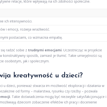
ywne relacje, które wpływają na ich zdolności społeczne.
ie ich intensywności.
w i emocji, rozwija wrażliwość.
óżnymi postaciami, co wzmacnia empatię.
się radzić sobie z
trudnymi emocjami
. Uczestnicząc w projekcie
w konstruktywny sposób, zamiast je tłumić. Takie umiejętności są
ie osobistym, jak i społecznym.
ija kreatywność u dzieci?
 u dzieci, ponieważ stwarza im możliwość eksploracji i działania w
iezależnie od formy – malarstwa, rysunku czy rzeźby – pozwala
emocji
. Takie doświadczenia mogą być niezwykle satysfakcjonujące i
umożliwiają dzieciom zobaczenie efektów ich pracy i docenienie