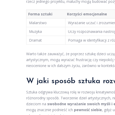
rzecz jednego projektu, maluchy mogą budować pozyt
Forma sztuki
Korzyści emocjonalne
Malarstwo
Wyrażanie uczuć i zrozumien
Muzyka
Uczy rozpoznawania nastrojó
Dramat
Pomaga w identyfikacji z r
Warto także zauważyć, że poprzez sztukę dzieci uczą 
artystycznym, mogą wyrażać frustrację czy niepokój 
nieocenione w ich dalszym życiu, zarówno w kontekśc
W jaki sposób sztuka rozw
Sztuka odgrywa kluczową rolę w rozwoju kreatywności
różnorodny sposób. Tworzenie dzieł artystycznych, n
dzieciom na
swobodne wyrażanie swoich myśli i 
mogą znacznie podnieść ich
pewność siebie
, gdyż 