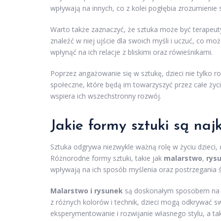
wpływają na innych, co z kolei pogłębia zrozumienie s
Warto także zaznaczyć, że sztuka może być terapeut
znaleźć w niej ujście dla swoich myśli i uczuć, co mo
wpłynąć na ich relacje z bliskimi oraz rówieśnikami.
Poprzez angażowanie się w sztukę, dzieci nie tylko r
społeczne, które będą im towarzyszyć przez całe życie
wspiera ich wszechstronny rozwój.
Jakie formy sztuki są najk
Sztuka odgrywa niezwykle ważną rolę w życiu dzieci, 
Różnorodne formy sztuki, takie jak
malarstwo
,
rys
wpływają na ich sposób myślenia oraz postrzegania ś
Malarstwo i rysunek
są doskonałym sposobem na ro
z różnych kolorów i technik, dzieci mogą odkrywać
eksperymentowanie i rozwijanie własnego stylu, a t