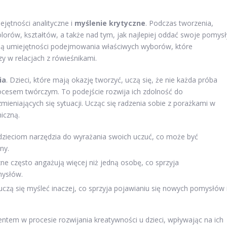
jętności analityczne i
myślenie krytyczne
. Podczas tworzenia,
orów, kształtów, a także nad tym, jak najlepiej oddać swoje pomysł
ijają umiejętności podejmowania właściwych wyborów, które
zy w relacjach z rówieśnikami.
ia
. Dzieci, które mają okazję tworzyć, uczą się, że nie każda próba
ocesem twórczym. To podejście rozwija ich zdolność do
eniających się sytuacji. Ucząc się radzenia sobie z porażkami w
iczną.
dzieciom narzędzia do wyrażania swoich uczuć, co może być
ny.
zne często angażują więcej niż jedną osobę, co sprzyja
mysłów.
 uczą się myśleć inaczej, co sprzyja pojawianiu się nowych pomysłów 
ntem w procesie rozwijania kreatywności u dzieci, wpływając na ich