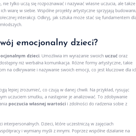
ę, nie tylko uczą się rozpoznawać i nazywać własne uczucia, ale także
ich wiarę w siebie. Wspólne projekty artystyczne sprzyjają budowani
społecznej interakcji. Odkryj, jak sztuka może stać się fundamentem dl
jmłodszych.
wój emocjonalny dzieci?
ocjonalnym dzieci
. Umożliwia im wyrażanie swoich
uczuć
oraz
j dostępny niż werbalna komunikacja. Różne formy artystyczne, takie
om na odkrywanie i nazywanie swoich emocji, co jest kluczowe dla ic
ą lepiej zrozumieć, co czują w danej chwili. Na przykład, rysując
nym uczuciem smutku, a następnie je analizować. To zdobywanie
ania
poczucia własnej wartości
i zdolności do radzenia sobie z
i interpersonalnych. Dzieci, które uczestniczą w zajęciach
współpracy i wymiany myśli z innymi. Poprzez wspólne działanie na