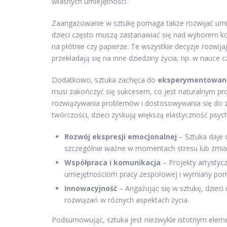
własnych umiejętności.
Zaangażowanie w sztukę pomaga także rozwijać umie
dzieci często muszą zastanawiać się nad wyborem kol
na płótnie czy papierze. Te wszystkie decyzje rozw
przekładają się na inne dziedziny życia, np. w nauce c
Dodatkowo, sztuka zachęca do
eksperymentowan
musi zakończyć się sukcesem, co jest naturalnym pr
rozwiązywania problemów i dostosowywania się do zmi
twórczości, dzieci zyskują większą elastyczność psych
Rozwój ekspresji emocjonalnej
– Sztuka daje 
szczególnie ważne w momentach stresu lub zmia
Współpraca i komunikacja
– Projekty artystyc
umiejętnościom pracy zespołowej i wymiany po
Innowacyjność
– Angażując się w sztukę, dzieci
rozwiązań w różnych aspektach życia.
Podsumowując, sztuka jest niezwykle istotnym eleme