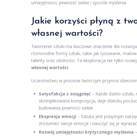
umiejętności, pewność siebie i sposób myślenia.
Jakie korzyści płyną z tw
własnej wartości?
Tworzenie sztuki ma kluczowe znaczenie dla rozwoju d
różnorodne formy sztuki, takie jak rysowanie, malowa
talenty oraz zdolności. Ta eksploracja nie tylko rozwi
własnej wartości
.
Uczestnictwo w procesie twórczym przynosi dzieciom l
Satysfakcja z osiągnięć
– Każde dzieło sztuki, n
skomplikowana kompozycja, daje dziecku poczucie
budowania pewności siebie.
Ekspresja emocji
– Sztuka jest potężnym narzęd
zrozumieć swoje emocje i nauczyć się je wyraża
Rozwój umiejętności krytycznego myślenia
–