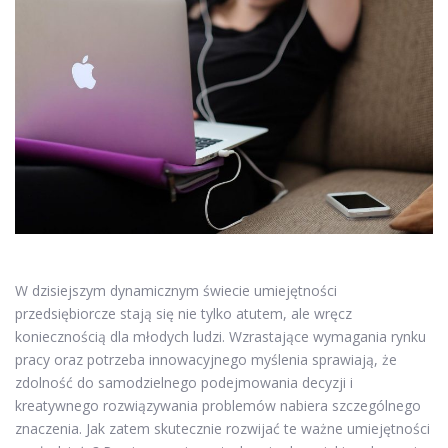
W dzisiejszym dynamicznym świecie umiejętności
przedsiębiorcze stają się nie tylko atutem, ale wręcz
koniecznością dla młodych ludzi. Wzrastające wymagania rynku
pracy oraz potrzeba innowacyjnego myślenia sprawiają, że
zdolność do samodzielnego podejmowania decyzji i
kreatywnego rozwiązywania problemów nabiera szczególnego
znaczenia. Jak zatem skutecznie rozwijać te ważne umiejętności