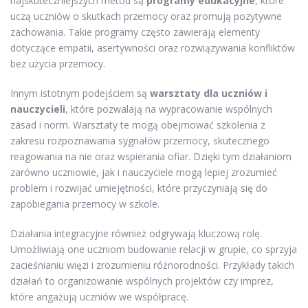
najskuteczniejszych metod są
programy edukacyjne
, które
uczą uczniów o skutkach przemocy oraz promują pozytywne
zachowania. Takie programy często zawierają elementy
dotyczące empatii, asertywności oraz rozwiązywania konfliktów
bez użycia przemocy.
Innym istotnym podejściem są
warsztaty dla uczniów i
nauczycieli
, które pozwalają na wypracowanie wspólnych
zasad i norm. Warsztaty te mogą obejmować szkolenia z
zakresu rozpoznawania sygnałów przemocy, skutecznego
reagowania na nie oraz wspierania ofiar. Dzięki tym działaniom
zarówno uczniowie, jak i nauczyciele mogą lepiej zrozumieć
problem i rozwijać umiejętności, które przyczyniają się do
zapobiegania przemocy w szkole.
Działania integracyjne również odgrywają kluczową rolę.
Umożliwiają one uczniom budowanie relacji w grupie, co sprzyja
zacieśnianiu więzi i zrozumieniu różnorodności. Przykłady takich
działań to organizowanie wspólnych projektów czy imprez,
które angażują uczniów we współpracę.