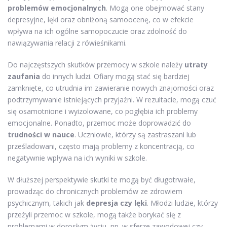
problemów emocjonalnych
. Mogą one obejmować stany
depresyjne, lęki oraz obniżoną samoocenę, co w efekcie
wpływa na ich ogólne samopoczucie oraz zdolność do
nawiązywania relacji z rówieśnikami.
Do najczęstszych skutków przemocy w szkole należy
utraty
zaufania
do innych ludzi. Ofiary mogą stać się bardziej
zamknięte, co utrudnia im zawieranie nowych znajomości oraz
podtrzymywanie istniejących przyjaźni. W rezultacie, mogą czuć
się osamotnione i wyizolowane, co pogłębia ich problemy
emocjonalne. Ponadto, przemoc może doprowadzić do
trudności w nauce
. Uczniowie, którzy są zastraszani lub
prześladowani, często mają problemy z koncentracją, co
negatywnie wpływa na ich wyniki w szkole.
W dłuższej perspektywie skutki te mogą być długotrwałe,
prowadząc do chronicznych problemów ze zdrowiem
psychicznym, takich jak
depresja czy lęki
. Młodzi ludzie, którzy
przeżyli przemoc w szkole, mogą także borykać się z
problemami w dorosłym życiu, np. w sferze zawodowej czy