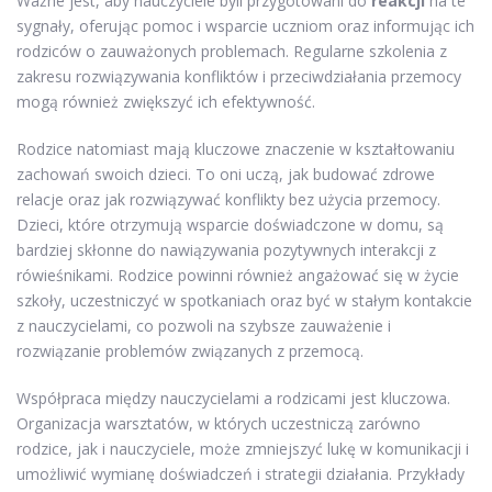
Ważne jest, aby nauczyciele byli przygotowani do
reakcji
na te
sygnały, oferując pomoc i wsparcie uczniom oraz informując ich
rodziców o zauważonych problemach. Regularne szkolenia z
zakresu rozwiązywania konfliktów i przeciwdziałania przemocy
mogą również zwiększyć ich efektywność.
Rodzice natomiast mają kluczowe znaczenie w kształtowaniu
zachowań swoich dzieci. To oni uczą, jak budować zdrowe
relacje oraz jak rozwiązywać konflikty bez użycia przemocy.
Dzieci, które otrzymują wsparcie doświadczone w domu, są
bardziej skłonne do nawiązywania pozytywnych interakcji z
rówieśnikami. Rodzice powinni również angażować się w życie
szkoły, uczestniczyć w spotkaniach oraz być w stałym kontakcie
z nauczycielami, co pozwoli na szybsze zauważenie i
rozwiązanie problemów związanych z przemocą.
Współpraca między nauczycielami a rodzicami jest kluczowa.
Organizacja warsztatów, w których uczestniczą zarówno
rodzice, jak i nauczyciele, może zmniejszyć lukę w komunikacji i
umożliwić wymianę doświadczeń i strategii działania. Przykłady