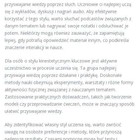
przyswajanie wiedzy poprzez słuch. Uczniowie ci najlepiej uczą
się z wykładów, dyskusji i nagrań audio. Aby efektywnie
korzystać z tego stylu, warto słuchać podcastów związanych z
danym tematem lub nagrywać swoje notatki i odsłuchiwać je
potem. Niektórzy mogą również zauważyć, że zapamiętują
lepiej, gdy potrafią opowiedzieć materiał innym, co podkreśla
znaczenie interakcji w nauce.
Dla osób o stylu kinestetycznym kluczowe jest aktywne
uczestnictwo w procesie uczenia się. Ta grupa najlepiej
przyswaja wiedzę poprzez działanie i praktykę. Doskonałe
metody nauki obejmują eksperymenty, warsztaty i różne formy
aktywności fizycznej związanej z nauczanym tematem.
Zastosowanie praktycznych doświadczeń, takich jak tworzenie
modeli czy przeprowadzanie ćwiczeń, może w znaczący sposób
ułatwić przyswajanie wiedzy.
Aby zidentyfikować własny styl uczenia się, warto zwrócić
uwagę na osobiste preferencje i metody, które przynoszą
najlepsze rezultaty. Czasami pomocne mogą być testy i